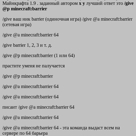
Майнкрафта 1.9 . заданный автором
х у
лучший ответ это
/give
@p minecraft:barrier
/give ваш ник barrier (одиночная игра) /give @a minecraft:barrier
(сетевая игра)
/give @a minecraft:barrier 64
/give barrier 1, 2, 3 и т. д.
/give @p minecraft:barrier (1 или 64)
прастите уменя не палучается
/give @p minecraft:barrier
/give @a minecraft:barrier 64
/give @a minecraft:barrier 64
писаит /give @a minecraft:barrier 64
/give @a minecraft:barrier 64
/give @a minecraft:barrier 64 - эта команда выдаст всем на
сервере по 64 барьера