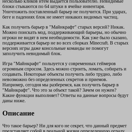
несколько кликов итем выдается пользователю. Невидимые
блоки стыкаются по 64 штуки в ячейке инвентаря.
Уничтожить поставленный барьер не получится. При ударах,
беге и падениях блок не имеет никаких видимых частиц.
Как получить барьер в "Майнкрафт" старых версий? Никак.
Можно поискать мод, поддерживающий барьеры, но обычно
игроки не видят в нем необходимости. Как уже было сказано,
поддерживается барьер не во всех сборках Minecraft. В старых
версиях игры даже консольные команды не помогут
заполучить невидимый блок.
Игра "Майнкрафт" пользуется у современных геймеров
огромным спросом. Здесь можно строить, ломать, собирать и
создавать. Некоторые объекты получить либо трудно, либо
невозможно без определенных секретов и приемов.
Например, сегодня мы разберемся, как получить барьер в
"Майнкрафт". Что это за объект такой? Зачем он нужен?
Какие функции выполняет? Ответы на данные вопросы будут
даны ниже.
Описание
Что такое барьер? Ни для кого не секрет, что данный предмет
представляет собой в реальной жизни определенную ограду,