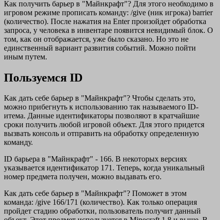
Как получить барьер в "Майнкрафт"? Для этого необходимо в
игровом режиме прописать команду: /give (ник игрока) barrier
(количество). После нажатия на Enter произойдет обработка
запроса, у человека в инвентаре появится невидимый блок. О
том, как он отображается, уже было сказано. Но это не
единственный вариант развития событий. Можно пойти
иным путем.
Пользуемся ID
Как дать себе барьер в "Майнкрафт"? Чтобы сделать это,
можно прибегнуть к использованию так называемого ID-
итема. Данные идентификаторы позволяют в кратчайшие
сроки получить любой игровой объект. Для этого придется
вызвать консоль и отправить на обработку определенную
команду.
ID барьера в "Майнкрафт" - 166. В некоторых версиях
указывается идентификатор 171. Теперь, когда уникальный
номер предмета получен, можно выдавать его.
Как дать себе барьер в "Майнкрафт"? Поможет в этом
команда: /give 166/171 (количество). Как только операция
пройдет стадию обработки, пользователь получит данный
объект. Этот предмет используется в Minecraft 1.8 и выше. В