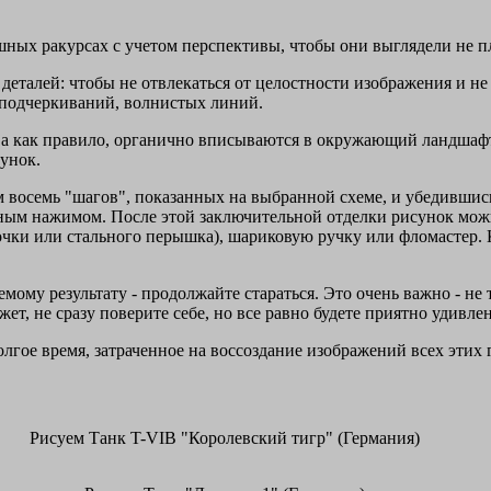
ышных ракурсах с учетом перспективы, чтобы они выглядели не 
талей: чтобы не отвлекаться от целостности изображения и не
 подчеркиваний, волнистых линий.
е, а как правило, органично вписываются в окружающий ландшафт.
сунок.
м восемь "шагов", показанных на выбранной схеме, и убедившис
ным нажимом. После этой заключительной отделки рисунок мож
чки или стального перышка), шариковую ручку или фломастер. К
ому результату - продолжайте стараться. Это очень важно - не 
ет, не сразу поверите себе, но все равно будете приятно удивл
лгое время, затраченное на воссоздание изображений всех этих
Рисуем Танк T-VIB "Королевский тигр" (Германия)