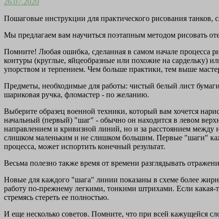
26.07.2020
Пошаговые инструкции для практического рисования танков, с
Мы предлагаем вам научиться поэтапным методом рисовать от
Помните! Любая ошибка, сделанная в самом начале процесса р
контуры (круглые, яйцеобразные или похожие на сардельку) ил
упорством и терпением. Чем больше практики, тем выше масте
Предметы, необходимые для работы: чистый белый лист бумаги 
шариковая ручка, фломастер - по желанию.
Выберите образец военной техники, который вам хочется нари
начальный (первый) "шаг" - обычно он находится в левом верхн
направлением и кривизной линий, но и за расстоянием между н
слишком маленьким и не слишком большим. Первые "шаги" кажу
процесса, может испортить конечный результат.
Весьма полезно также время от времени разглядывать отражени
Новые для каждого "шага" линии показаны в схеме более жирны
работу по-прежнему легкими, тонкими штрихами. Если какая-то
стремясь стереть ее полностью.
И еще несколько советов. Помните, что при всей кажущейся сл