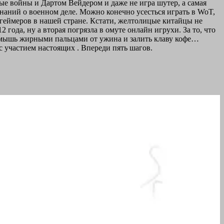
ные войны и Дартом Вейдером и даже не игра шутер, а самая
 знаний о военном деле. Можно конечно усесться играть в WoT,
у геймеров в нашей стране. Кстати, желтолицые китайцы не
года, ну а вторая погрязла в омуте онлайн игрухи. За то, что
 мышь жирными пальцами от ужина и залить клаву кофе…
с участием настоящих . Впереди пять шагов.