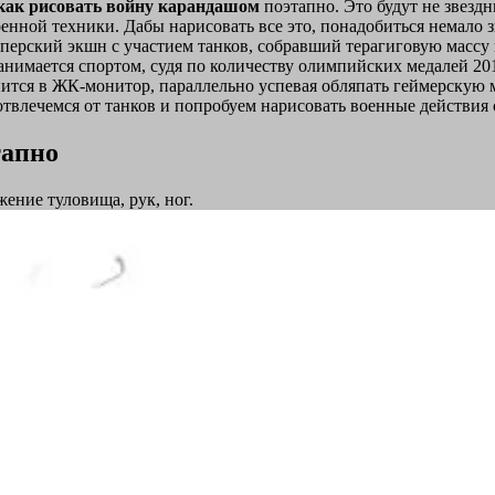
как рисовать войну карандашом
поэтапно. Это будут не звезд
 военной техники. Дабы нарисовать все это, понадобиться немало
 суперский экшн с участием танков, собравший терагиговую масс
нимается спортом, судя по количеству олимпийских медалей 2012 
пится в ЖК-монитор, параллельно успевая обляпать геймерскую
твлечемся от танков и попробуем нарисовать военные действия 
тапно
ение туловища, рук, ног.