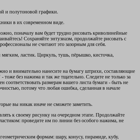
ой и полутоновой графики.
хники в их современном виде.
можно, поначалу вам будет трудно рисовать криволинейные
аивайтесь! Сохраняйте энтузиазм, продолжайте рисовать с
рофессионалы не считают это зазорным для себя.
 мягким, ластик. Циркуль, тушь, пёрышко, кисточка,
ожно и внимательно нанесите на бумагу штрихи, составляющие
- тоже без нажима и так же тщательно. Следите не только за
н соответствовать размерам вашего листа бумаги - быть не
ностью, потому что любая ошибка, сделанная в начале
торые вы никак иначе не сможете заметить.
влять к своему рисунку на очередном этапе. Продолжайте
ластиком: проведите им по линии без особого нажима, не
геометрическим формам: шару, конусу, пирамиде, кубу,