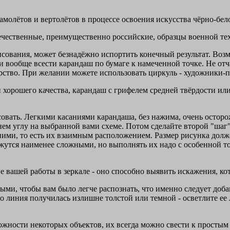
амолётов и вертолётов в процессе освоения искусства чёрно-бел
ечественные, преимущественно российские, образцы военной те
исования, может безнадёжно испортить конечный результат. Воз
и вообще всести карандаш по бумаге к намеченной точке. Не отч
рство. При желании можете использовать циркуль - художники-п
хорошего качества, карандаш с грифелем средней твёрдости или
совать. Легкими касаниями карандаша, без нажима, очень остор
ем углу на выбранной вами схеме. Потом сделайте второй "шаг" 
ими, то есть их взаимным расположением. Размер рисунка долже
тся наименее сложными, но выполнять их надо с особенной точ
е вашей работы в зеркале - оно способно выявить искажения, ко
ми, чтобы вам было легче распознать, что именно следует доба
 линия получилась излишне толстой или темной - осветлите ее 
ожности некоторых объектов, их всегда можно свести к простым 