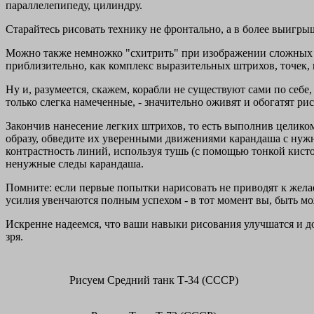
параллелепипеду, цилиндру.
Старайтесь рисовать технику не фронтально, а в более выигр
Можно также немножко "схитрить" при изображении сложных де
приблизительно, как комплекс выразительных штрихов, точек,
Ну и, разумеется, скажем, корабли не существуют сами по себ
только слегка намеченные, - значительно оживят и обогатят ри
Закончив нанесение легких штрихов, то есть выполнив целико
образу, обведите их уверенными движениями карандаша с нуж
контрастность линий, используя тушь (с помощью тонкой кисто
ненужные следы карандаша.
Помните: если первые попытки нарисовать не приводят к желаем
усилия увенчаются полным успехом - в тот момент вы, быть мож
Искренне надеемся, что ваши навыки рисования улучшатся и до
зря.
Рисуем Средний танк Т-34 (СССР)