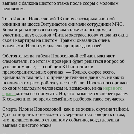
выпала с балкона шестого этажа после ссоры с молодым
человеком.
Тело Илоны Новоселовой 13 июня с козырька частной
клиники на шоссе Энтузиастов снимали сотрудники МЧС.
Больница находится на первом этаже жилого дома, а
участница двух сезонов «Битвы экстрасенсов» упала из окна
своей квартиры на шестом. Травмы оказались очень
тяжелыми, Илона умерла еще до приезда врачей.
Обстоятельства гибели Новоселовой сейчас выясняют
следователи, по итогам проверки будет решаться вопрос об
уголовном деле, — сообщил КП источник в
правоохранительных органах. — Только, скорее всего,
криминала там нет. По предварительным данным, никаких
психических расстройств у нее не было. Просто поссорилась
со своим молодым человеком и, возможно, из-за
нервного
срыва
хотела его попугать. Но, что называется «переиграла».
К сожалению, во время семейных разборок такое случается.
Смерть Илоны Новоселовой, как и ее жизнь, окутана тайной.
До сих пор никто не может с уверенностью говорить о том,
что предшествовало страшному событию, когда девушка
выпала с шестого этажа.