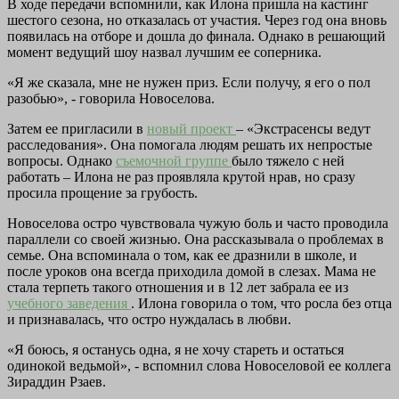
В ходе передачи вспомнили, как Илона пришла на кастинг
шестого сезона, но отказалась от участия. Через год она вновь
появилась на отборе и дошла до финала. Однако в решающий
момент ведущий шоу назвал лучшим ее соперника.
«Я же сказала, мне не нужен приз. Если получу, я его о пол
разобью», - говорила Новоселова.
Затем ее пригласили в
новый проект
– «Экстрасенсы ведут
расследования». Она помогала людям решать их непростые
вопросы. Однако
съемочной группе
было тяжело с ней
работать – Илона не раз проявляла крутой нрав, но сразу
просила прощение за грубость.
Новоселова остро чувствовала чужую боль и часто проводила
параллели со своей жизнью. Она рассказывала о проблемах в
семье. Она вспоминала о том, как ее дразнили в школе, и
после уроков она всегда приходила домой в слезах. Мама не
стала терпеть такого отношения и в 12 лет забрала ее из
учебного заведения
. Илона говорила о том, что росла без отца
и признавалась, что остро нуждалась в любви.
«Я боюсь, я останусь одна, я не хочу стареть и остаться
одинокой ведьмой», - вспомнил слова Новоселовой ее коллега
Зираддин Рзаев.