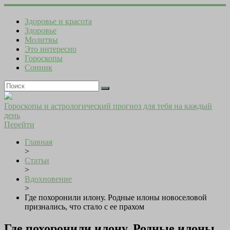
Здоровье и красота
Здоровье
Молитвы
Это интересно
Гороскопы
Сонник
Гороскопы и астрологический прогноз для тебя на каждый
день
Перейти
Главная
>
Статьи
>
Вдохновение
>
Где похоронили илону. Родные илоны новоселовой
признались, что стало с ее прахом
Где похоронили илону. Родные илоны