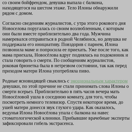
со своим бойфрендом, девушка выпала с балкона,
находящегося на шестом этаже. Тело Илоны обнаружили
рядом с домом.
Согласно сведениям журналистов, с утра этого рокового дня
Новоселова поругалась со своим возлюбленным, с которым
они были вместе приблизительно два года. Мужчина
намеревался отправиться в родной Челябинск, но девушка не
поддержала его инициативу. Повздорив с парнем, Илона
позвонила маме и попросила ее приехать. Уже после того, как
мама приехала, Новосёлова вдруг поднялась на подоконник и
стала говорить о смерти. По сообщениям журналистов,
роковая брюнетка была в нетрезвом состоянии, так как перед
приходом матери Илона употребляла пиво.
Родные ясновидящей свыклись с
эмоциональным характером
девушки, по этой причине не стали принимать слова Илоны о
смерти всерьез. Приблизительно в пять часов вечера мать
Новосёловой ушла в соседнюю комнату, для того, чтобы
посмотреть немного телевизор. Спустя некоторое время, до
ушей матери донесся звук глухого удара. Как оказалось,
ведунья Илона Новосёлова упала с балкона на навес
стоматологической клиники. Прибывшие врачебные эксперты
зафиксировали гибель экстрасенса.