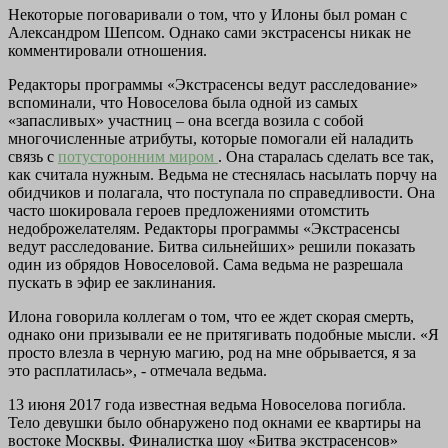
Некоторые поговаривали о том, что у Илоны был роман с
Александром Шепсом. Однако сами экстрасенсы никак не
комментировали отношения.
Редакторы программы «Экстрасенсы ведут расследование»
вспоминали, что Новоселова была одной из самых
«запасливых» участниц – она всегда возила с собой
многочисленные атрибуты, которые помогали ей наладить
связь с
потусторонним миром
. Она старалась сделать все так,
как считала нужным. Ведьма не стеснялась насылать порчу на
обидчиков и полагала, что поступала по справедливости. Она
часто шокировала героев предложениями отомстить
недоброжелателям. Редакторы программы «Экстрасенсы
ведут расследование. Битва сильнейших» решили показать
один из обрядов Новоселовой. Сама ведьма не разрешала
пускать в эфир ее заклинания.
Илона говорила коллегам о том, что ее ждет скорая смерть,
однако они призывали ее не притягивать подобные мысли. «Я
просто влезла в черную магию, род на мне обрывается, я за
это расплатилась», - отмечала ведьма.
13 июня 2017 года известная ведьма Новоселова погибла.
Тело девушки было обнаружено под окнами ее квартиры на
востоке Москвы. Финалистка шоу «Битва экстрасенсов»