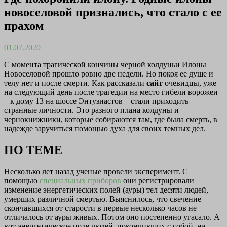
новоселовой признались, что стало с ее
прахом
01.07.2020
С момента трагической кончины черной колдуньи Илоны
Новоселовой прошло ровно две недели. Но покоя ее душе и
телу нет и после смерти. Как рассказали
сайт
очевидцы, уже
на следующий день после трагедии на место гибели ворожеи
– к дому 13 на шоссе Энтузиастов – стали приходить
странные личности. Это разного плана колдуны и
чернокнижники, которые собираются там, где была смерть, в
надежде заручиться помощью духа для своих темных дел.
ПО ТЕМЕ
Несколько лет назад ученые провели эксперимент. С
помощью
специальных приборов
они регистрировали
изменение энергетических полей (ауры) тел десяти людей,
умерших различной смертью. Выяснилось, что свечение
скончавшихся от старости в первые несколько часов не
отличалось от ауры живых. Потом оно постепенно угасало. А
вот энергетическое поле людей, покончивших с собой, на