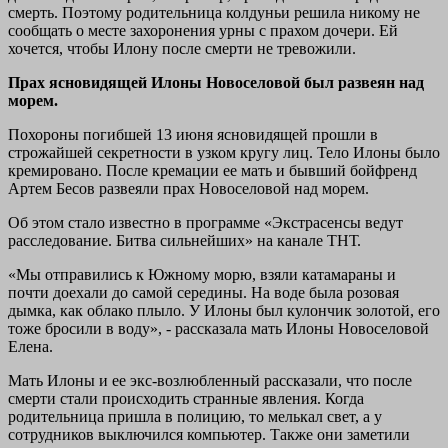
смерть. Поэтому родительница колдуньи решила никому не
сообщать о месте захоронения урны с прахом дочери. Ей
хочется, чтобы Илону после смерти не тревожили.
Прах ясновидящей Илоны Новоселовой был развеян над
морем.
Похороны погибшей 13 июня ясновидящей прошли в
строжайшей секретности в узком кругу лиц. Тело Илоны было
кремировано. После кремации ее мать и бывший бойфренд
Артем Бесов развеяли прах Новоселовой над морем.
Об этом стало известно в программе «Экстрасенсы ведут
расследование. Битва сильнейших» на канале ТНТ.
«Мы отправились к Южному морю, взяли катамараны и
почти доехали до самой середины. На воде была розовая
дымка, как облако плыло. У Илоны был кулончик золотой, его
тоже бросили в воду», - рассказала мать Илоны Новоселовой
Елена.
Мать Илоны и ее экс-возлюбленный рассказали, что после
смерти стали происходить странные явления. Когда
родительница пришла в полицию, то мелькал свет, а у
сотрудников выключился компьютер. Также они заметили