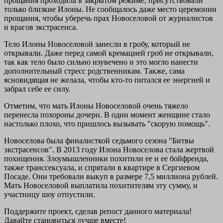
прощания проходила в закрытом режиме, присутствовали
только близкие Илоны. Не сообщалось даже место церемонии
прощания, чтобы уберечь прах Новоселовой от журналистов
и врагов экстрасенса.
Тело Илоны Новоселовой занесли в гробу, который не
открывали. Даже перед самой кремацией гроб не открывали,
так как тело было сильно изувечено и это могло нанести
дополнительный стресс родственникам. Также, сама
ясновидящая не желала, чтобы кто-то питался ее энергией и
забрал себе ее силу.
Отметим, что мать Илоны Новоселовой очень тяжело
перенесла похороны дочери. В один момент женщине стало
настолько плохо, что пришлось вызывать "скорую помощь".
Новоселова была финалисткой седьмого сезона "Битвы
экстрасенсов". В 2013 году Илона Новоселова стала жертвой
похищения. Злоумышленники похитили ее и ее бойфренда,
также транссексуала, и спрятали в квартире в Сергиевом
Посаде. Они требовали выкуп в размере 7,5 миллиона рублей.
Мать Новоселовой выплатила похитителям эту сумму, и
участницу шоу отпустили.
Поддержите проект, сделав репост данного материала!
Давайте становиться лучше вместе!