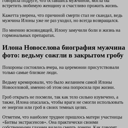
говорила подруге, что оставшись мужчиной, могла бы
встретить любимую женщину и счастливо прожить жизнь.
Кажетта уверена, что причиной смерти стал не скандал, ведь
мужчина Илоны уже не раз уходил, но всегда возвращался.
По мнению ясновидящей, Илону замучили боли и жизнь на
гормональных препаратах.
Илона Новоселова биография мужчина
фото: ведьму сожгли в закрытом гробу
Похороны состоялись вчера, на церемонии присутствовали
только самые близкие люди.
Ведьму кремировали, что было желанием самой Илоны
Новоселовой, именно об этом она попросила при жизни.
Гроб открыть не посмели, так как тело сильно изувечено, а
также, Илона опасалась, чтобы враги не смогли использовать
ее энергии или гроб в своих темных целях.
Отметим, что наиболее труднее пришлось матери участницы
«Битвы экстрасенсов». Она практически своими
собственными глазами видела смерть дочери. Как говорят