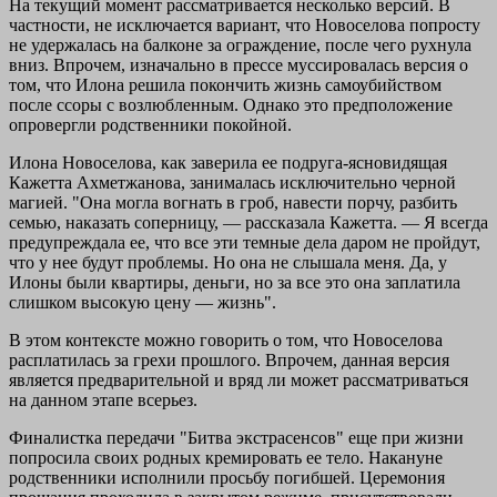
На текущий момент рассматривается несколько версий. В
частности, не исключается вариант, что Новоселова попросту
не удержалась на балконе за ограждение, после чего рухнула
вниз. Впрочем, изначально в прессе муссировалась версия о
том, что Илона решила покончить жизнь самоубийством
после ссоры с возлюбленным. Однако это предположение
опровергли родственники покойной.
Илона Новоселова, как заверила ее подруга-ясновидящая
Кажетта Ахметжанова, занималась исключительно черной
магией. "Она могла вогнать в гроб, навести порчу, разбить
семью, наказать соперницу, — рассказала Кажетта. — Я всегда
предупреждала ее, что все эти темные дела даром не пройдут,
что у нее будут проблемы. Но она не слышала меня. Да, у
Илоны были квартиры, деньги, но за все это она заплатила
слишком высокую цену — жизнь".
В этом контексте можно говорить о том, что Новоселова
расплатилась за грехи прошлого. Впрочем, данная версия
является предварительной и вряд ли может рассматриваться
на данном этапе всерьез.
Финалистка передачи "Битва экстрасенсов" еще при жизни
попросила своих родных кремировать ее тело. Накануне
родственники исполнили просьбу погибшей. Церемония