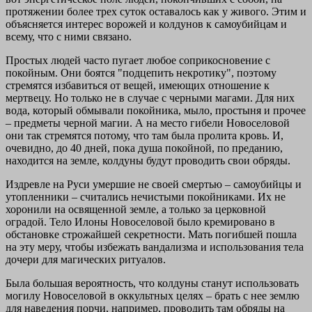
протяжении более трех суток оставалось как у живого. Этим и
объясняется интерес ворожей и колдунов к самоубийцам и
всему, что с ними связано.
Простых людей часто пугает любое соприкосновение с
покойным. Они боятся "подцепить некротику", поэтому
стремятся избавиться от вещей, имеющих отношение к
мертвецу. Но только не в случае с черными магами. Для них
вода, который обмывали покойника, мыло, простыня и прочее
– предметы черной магии. А на место гибели Новоселовой
они так стремятся потому, что там была пролита кровь. И,
очевидно, до 40 дней, пока душа покойной, по преданию,
находится на земле, колдуны будут проводить свои обряды.
Издревле на Руси умершие не своей смертью – самоубийцы и
утопленники – считались нечистыми покойниками. Их не
хоронили на освященной земле, а только за церковной
оградой. Тело Илоны Новоселовой было кремировано в
обстановке строжайшей секретности. Мать погибшей пошла
на эту меру, чтобы избежать вандализма и использования тела
дочери для магических ритуалов.
Была большая вероятность, что колдуны станут использовать
могилу Новоселовой в оккультных целях – брать с нее землю
для наведения порчи, например, проводить там обряды на