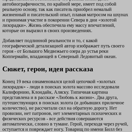
автобиографичности, по крайней мере, имеет под собой
реальную основу, так как писатель приобрел немалый
жизненный и писательский опыт, плавая матросом на шхунах
и принимая участие в покорении Севера в дни «золотой
лихорадки». Жизнь обеспечила ему массу впечатлений,
которые он выразил в своих произведениях.
Добавляет подлинной реальности и то, с какой
географической детализацией автор изображает путь своего
героя - от Большого Медвежьего озера до устья реки
Коппермайн, впадающей в Северный Ледовитый океан.
Сюжет, герои, идея рассказа
Конец 19 века ознаменовался целой цепочкой «золотых
лихорадок» - люди в поисках золота массово исследовали
Калифорнию, Клондайк, Аляску. Типичная картина
представлена и в рассказе «Любовь к жизни». Два друга,
путешествующих в поисках золота (и добывших приличное
количество), не рассчитали сил на обратную дорогу. Нет
провизии, нет патронов, нет элементарных психических и
физических ресурсов - все действия совершаются
автоматически, словно в тумане. Герой, переходя через ручей,
оступается и повреждает ногу. Товарищ по имени Билл без