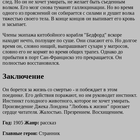
след. Но он не хочет умирать, не желает быть съеденным
волком. Его мозг снова туманят галлюцинации. Но во время
одного из прояснений он собирается с силами и душит волка
тяжестью своего тела. В конце концов он выпивает его кровь
и засыпает.
Члены экипажа китобойного корабля "Бедфорд" вскоре
находят нечто, ползущее по суше. Они спасают его. Но долгое
время он, словно нищий, выпрашивает сухари у матросов,
словно его не кормят во время общих трапез. Однако до
прибытия в порт Сан-Франциско это прекращается. Он
полностью восстановился.
Заключение
Он борется за жизнь со смертью - и побеждает в этом
поединке. Его действия поражают, но им руководит инстинкт.
Инстинкт голодного животного, которое не хочет умирать.
Произведение Джека Лондона "Любовь к жизни" пронзает
сердце читателя. Жалостью. Презрением. Восхищением.
Год:
1905
Жанр:
рассказ
Главные герои:
Странник