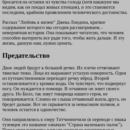
бросается на останки из чувства голода (хотя накануне мы
видим, как он поедал живых птенцов), и это становится
последним, крайним проявлением человеческого достоинства.
Рассказ "Любовь к жизни" Джека Лондона, краткое
содержание которого мы сегодня рассматриваем, -
невероятная история. Она показывает читателю, что человек
способен вытерпеть все ради того, чтобы жить дальше. И эту
жизнь, данную нам, нужно ценить.
Предательство
Двое людей бредут к большой речке. Их плечи оттягивают
тяжелые тюки. Лица их выражают усталую покорность. Один
из путешественников переходит речку вброд. Второй
останавливается у кромки воды. Он чувствует, что подвернул
ногу. Он нуждается в помощи. В отчаянии он зовет своего
друга. Но Билл, так зовут товарища нашего героя, не
поворачивается. Словно не слыша отчаянный вопль друга, он
бредет дальше. Вот он скрывается за невысоким холмом, и
человек остается в одиночестве.
Они направлялись к озеру Титчинничили (в переводе с языка
туземцев это название означало "Страна маленьких палок").
Перед этим партнеры намыли несколько внушительных