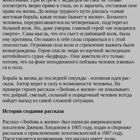
посмотреть зверю прямо в глаза, но и зарычать, отстаивая свое
право на жизнь. До конца труд­ного пути длилась «самая
жестокая борьба, какая только бывает в жизни». Больного
человека, передвигавшегося на четве­реньках, подстерегал
больной волк. Но, даже умирая, главный герой «не покорялся
смерти». Сама мысль, что его съест осла­бевший волк, была
ему противна. Он нашел в себе силы спра­виться и с этой
опасностью. Огромная сила воли и стремление выжить были
вознаграждены. Героя спасли люди из научной эк­спедиции
китобойного судна «Бедфорд». Они заметили его толь­ко
потому, что на фоне неподвижного пейзажа человек извивал­
ся и полз.
Борьба за жизнь до последней секунды - основная идея рас­
сказа. Автор верит в силу и возможности человека. На
примере ге­роев рассказа «Любовь к жизни» он показывает,
что добрый, сме­лый, сильный и порядочный человек всегда
найдет выход из са­мой сложной ситуации.
История создания рассказа
Рассказ «Любовь к жизни» был написан американским
писателем Джеком Лондоном в 1905 году, издан в сборнике
рассказов о приключениях золотоискателей в 1907 году.
Представляется возможным, что рассказ имеет долю