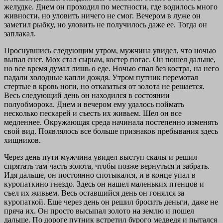
желудке. Днем он проходил по местности, где водилось много
живности, но уловить ничего не смог. Вечером в луже он
заметил рыбку, но уловить не получилось даже ее. Тогда он
заплакал.
Проснувшись следующим утром, мужчина увидел, что ночью
выпал снег. Мох стал сырым, костер погас. Он пошел дальше,
но все время думал лишь о еде. Ночью спал без костра, на него
падали холодные капли дождя. Утром путник перемотал
стертые в кровь ноги, но отказаться от золота не решается.
Весь следующий день он находился в состоянии
полуобморока. Днем и вечером ему удалось поймать
несколько пескарей и съесть их живьем. Шел он все
медленнее. Окружающая среда начинала постепенно изменять
свой вид. Появлялось все больше признаков пребывания здесь
хищников.
Через день пути мужчина увидел выступ скалы и решил
спрятать там часть золота, чтобы позже вернуться и забрать.
Идя дальше, он постоянно спотыкался, и в конце упал в
куропаткино гнездо. Здесь он нашел маленьких птенцов и
съел их живьем. Весь оставшийся день он гонялся за
куропаткой. Еще через день он решил бросить деньги, даже не
пряча их. Он просто высыпал золото на землю и пошел
дальше. По дороге путник встретил бурого медведя и пытался