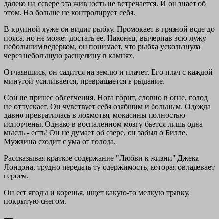
далеко на севере эта живность не встречается. И он знает об
этом. Но больше не контролирует себя.
В крупной луже он видит рыбку. Промокает в грязной воде до
пояса, но не может достать ее. Наконец, вычерпав всю лужу
небольшим ведерком, он понимает, что рыбка ускользнула
через небольшую расщелину в камнях.
Отчаявшись, он садится на землю и плачет. Его плач с каждой
минутой усиливается, превращается в рыдание.
Сон не принес облегчения. Нога горит, словно в огне, голод
не отпускает. Он чувствует себя озябшим и больным. Одежда
давно превратилась в лохмотья, мокасины полностью
испорчены. Однако в воспаленном мозгу бьется лишь одна
мысль - есть! Он не думает об озере, он забыл о Билле.
Мужчина сходит с ума от голода.
Рассказывая краткое содержание "Любви к жизни" Джека
Лондона, трудно передать ту одержимость, которая овладевает
героем.
Он ест ягоды и коренья, ищет какую-то мелкую травку,
покрытую снегом.