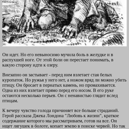
Он идет. Но его невыносимо мучила боль в желудке и в
распухшей ноге. От этой боли он перестает понимать, в
какую сторону идти к озеру.
Внезапно он застывает - перед ним взлетает стая белых
куропаток. Но ружья у него нет, а ножом вряд ли можно убить
птицу. Он бросает в пернатых камень, но промахивается.
Одна из них взлетает прямо перед его носом. В его руке
остаются несколько перьев. Он с ненавистью глядит вслед
птицам.
К вечеру чувство голода причиняет все больше страданий.
Герой рассказа Джека Лондона "Любовь к жизни", краткое
содержание которого мы рассматриваем, готов на все. Он
ищет лягушек в болоте, копает землю в поиске червей. Но так