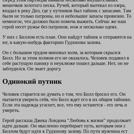
мешочков золотого песка. Ручей, который вытекал из озера,
впадал в реку Диз, где у путников был тайник с запасами. Там
были не только патроны, но и небольшие запасы провизии. То
немногое, что должно было помочь выжить. Сейчас же наш
герой несет ружье без патронов, нож и несколько одеял.
У них с Биллом есть план. Они найдут тайник и отправятся на
юг, в какую-нибудь факторию Гудзонова залива.
Он с большим трудом миновал холм, за которым скрылся
Билл. Но за этим холмом его не оказалось. Человек подавил в
себе растущую панику и неуклюже пошел дальше. Нет, он не
заблудился. Он знает дорогу.
Одинокий путник
Человек старается не думать о том, что Билл бросил его. Он
пытается уверить себя, что Билл ждет его в их общем тайнике.
Если эта надежда угаснет, все, что ему останется - это лечь и
умереть.
Герой рассказа Джека Лондона "Любовь к жизни" продолжает
идти дальше. Он мысленно перебирает путь, которым они с
Биллом будут идти к Гудзонову заливу. По пути мужчина ест