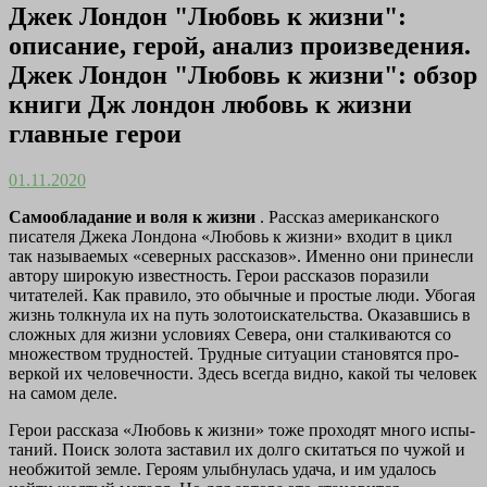
Джек Лондон "Любовь к жизни":
описание, герой, анализ произведения.
Джек Лондон "Любовь к жизни": обзор
книги Дж лондон любовь к жизни
главные герои
01.11.2020
Самообладание и воля к жизни
. Рассказ американского
писателя Джека Лондона «Любовь к жизни» входит в цикл
так называемых «северных рассказов». Именно они принесли
автору широкую известность. Герои рас­сказов поразили
читателей. Как правило, это обычные и простые люди. Убогая
жизнь толкнула их на путь золотоискательства. Ока­завшись в
сложных для жизни условиях Севера, они сталкивают­ся со
множеством трудностей. Трудные ситуации становятся про­
веркой их человечности. Здесь всегда видно, какой ты человек
на самом деле.
Герои рассказа «Любовь к жизни» тоже проходят много испы­
таний. Поиск золота заставил их долго скитаться по чужой и
необ­житой земле. Героям улыбнулась удача, и им удалось