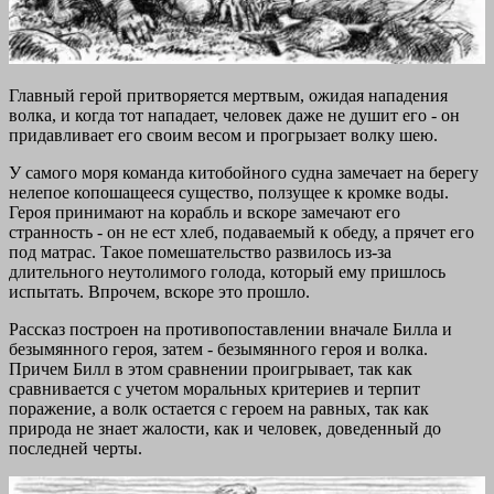
Главный герой притворяется мертвым, ожидая нападения
волка, и когда тот нападает, человек даже не душит его - он
придавливает его своим весом и прогрызает волку шею.
У самого моря команда китобойного судна замечает на берегу
нелепое копошащееся существо, ползущее к кромке воды.
Героя принимают на корабль и вскоре замечают его
странность - он не ест хлеб, подаваемый к обеду, а прячет его
под матрас. Такое помешательство развилось из-за
длительного неутолимого голода, который ему пришлось
испытать. Впрочем, вскоре это прошло.
Рассказ построен на противопоставлении вначале Билла и
безымянного героя, затем - безымянного героя и волка.
Причем Билл в этом сравнении проигрывает, так как
сравнивается с учетом моральных критериев и терпит
поражение, а волк остается с героем на равных, так как
природа не знает жалости, как и человек, доведенный до
последней черты.