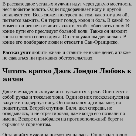
В рассказе двое усталых мужчин идут через дикую местность,
неся добытое золото. Один подворачивает ногу и другой
оставляет его. Весь сюжет построен на том, как этот другой,
пытается выжить. Он терпит голод, холод и боль. В какой-то
момент он решает оставить золото, чтобы облегчить ношу. В
конце пути его преследует больной волк. Также он находит
кости и золото своего друга. Он стал ужином для волков. В
конце его подбирают люди и отвозят в Сан-Франциско.
Рассказ учит
любить жизнь и ставить ее выше денег, а также
не сдаваться ни при каких обстоятельствах.
Читать кратко Джек Лондон Любовь к
жизни
Двое изможденных мужчин спускаются к реке. Они несут с
собой ружья и тяжелые тюки. Один из них поскользнулся на
валуне и подвернул ногу. Он попытался идти дальше, но
пошатнулся. Второй спутник, Билл, шел спереди, не
оглядываясь, и не отреагировал, даже когда его позвали по
имени. Вскоре он выбрался на противоположный берег и
скрылся за горизонтом.
Оставшийся мужчина посмотрел на часы. Он не знал точно,