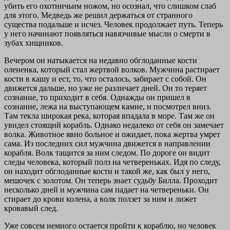
убить его охотничьим ножом, но осознал, что слишком слаб
для этого. Медведь же решил держаться от странного
существа подальше и исчез. Человек продолжает путь. Теперь
у него начинают появляться навязчивые мысли о смерти в
зубах хищников.
Вечером он натыкается на недавно обглоданные кости
олененка, который стал жертвой волков. Мужчина растирает
кости в кашу и ест, то, что осталось, забирает с собой. Он
движется дальше, но уже не различает дней. Он то теряет
сознание, то приходит в себя. Однажды он пришел в
сознание, лежа на выступающем камне, и посмотрел вниз.
Там текла широкая река, которая впадала в море. Там же он
увидел стоящий корабль. Однако недалеко от себя он замечает
волка. Животное явно больное и ожидает, пока жертва умрет
сама. Из последних сил мужчина движется в направлении
корабля. Волк тащится за ним следом. По дороге он видит
следы человека, который полз на четвереньках. Идя по следу,
он находит обглоданные кости и такой же, как был у него,
мешочек с золотом. Он теперь знает судьбу Билла. Проходит
несколько дней и мужчина сам падает на четвереньки. Он
стирает до крови колена, а волк ползет за ним и лижет
кровавый след.
Уже совсем немного остается пройти к кораблю, но человек