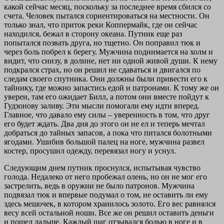
какой сейчас месяц, поскольку за последнее время сбился со
счета. Человек пытался сориентироваться на местности. Он
только знал, что приток реки Коппермайк, где он сейчас
находился, бежал в сторону океана. Путник еще раз
попытался позвать друга, но тщетно. Он поправил тюк и
через боль побрел к берегу. Мужчина поднимается на холм и
видит, что снизу, в долине, нет ни одной живой души. К нему
подкрался страх, но он решил не сдаваться и двигался по
следам своего спутника. Они должны были привести его к
тайнику, где можно запастись едой и патронами. К тому же он
уверен, там его ожидает Билл, а потом они вместе пойдут к
Гудзонову заливу. Эти мысли помогали ему идти вперед.
Главное, что давало ему силы – уверенность в том, что друг
его будет ждать. Два дня до этого он не ел и теперь мечтал
добраться до тайных запасов, а пока что питался болотными
ягодами. Ушибив большой палец на ноге, мужчина развел
костер, просушил одежду, перевязал ногу и уснул.
Следующим днем путник проснулся, испытывая чувство
голода. Недалеко от него пробежал олень, но он не мог его
застрелить, ведь в оружии не было патронов. Мужчина
подвязал тюк и впервые подумал о том, не оставить ли ему
здесь мешочек, в котором хранилось золото. Его вес равнялся
весу всей остальной ноши. Все же он решил оставить деньги
и пошел дальше. Каждый шаг отзывался болью в ноге и в