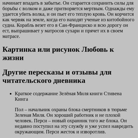
начинает впадать в забытье. Он старается сохранить силы для
борьбы с волком и даже притворяется мертвым. Однажды ему
удается убить волка, и он пьет его теплую кровь. Он корчится
как червяк на земле, когда его находят ученые из китобойного
судна. Корабль везет его в Сан-Франциско и всю дорогу он
ест, выпрашивает у матросов сухари и прячет их в своем
матрасе.
Картинка или рисунок Любовь к
жизни
Другие пересказы и отзывы для
читательского дневника
Краткое содержание Зелёная Миля книги Стивена
Кинга
Пол – начальник охраны блока смертников в тюрьме
Зеленая Миля. Он хороший работник и не плохой
человек. Перси – новый охранник того же блока. Он
недавно поступил на эту службу и уже успел навредить
окружающим. Перси жесток и изворотлив.