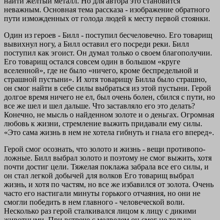
найти жел­тый металл. Но для автора это становится
неважным. Основная тема рассказа - изображение обратного
пути изможденных от го­лода людей к месту первой стоянки.
Один из героев - Билл - поступил бесчеловечно. Его това­рищ
вывихнул ногу, а Билл оставил его посреди реки. Билл
поступил как эгоист. Он думал только о своем благополучии.
Его товарищ остался совсем один в большом «круге
вселенной», где не было «ничего, кроме беспредельной и
страшной пустыни». И хотя товарищу Билла было страшно,
он смог найти в себе силы выбраться из этой пустыни. Герой
долгое время ничего не ел, был очень болен, сбился с пути, но
все же шел и шел дальше. Что заставляло его это делать?
Конечно, не мысль о найденном золо­те и о деньгах. Огромная
любовь к жизни, стремление выжить придавали ему силы.
«Это сама жизнь в нем не хотела гибнуть и гнала его вперед».
Герой смог осознать, что золото и жизнь - вещи противопо­
ложные. Билл выбрал золото и поэтому не смог выжить, хотя
почти достиг цели. Тяжелая поклажа забрала все его силы, и
он стал легкой добычей для волков Его товарищ выбрал
жизнь, и хотя по частям, но все же избавился от золота. Очень
часто его настигали минуты горького отчаяния, но они не
смогли побе­дить в нем главного - человеческой воли.
Несколько раз герой сталкивался лицом к лицу с дикими
животными. При встрече с медведем он смог не только