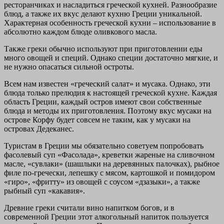
ресторанчиках и насладиться греческой кухней. Разнообразие
блюд, а также их вкус делают кухню Греции уникальной.
Характерная особенность греческой кухни – использование в
абсолютно каждом блюде оливкового масла.
Также греки обычно используют при приготовлении еды
много овощей и специй. Однако специи достаточно мягкие, и
не нужно опасаться сильной остроты.
Всем нам известен «греческий салат» и мусака. Однако, эти
блюда только прелюдия к настоящей греческой кухне. Каждая
область Греции, каждый остров имеют свои собственные
блюда и методы их приготовления. Поэтому вкус мусаки на
острове Корфу будет совсем не таким, как у мусаки на
островах Дедеканес.
Туристам в Греции мы обязательно советуем попробовать
фасолевый суп «Фасолада», креветки жареные на сливочном
масле, «сувлаки» (шашлыки на деревянных палочках), рыбное
филе по-гречески, лепешку с мясом, картошкой и помидором
«гиро», «фритту» из овощей с соусом «дзазыки», а также
рыбный суп «какавия».
Древние греки считали вино напитком богов, и в
современной Греции этот алкогольный напиток пользуется