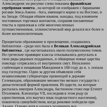
Александром: на рисунке слева показана
фракийская
серебряная монета
, на которой он изображен с бараньими
рогами Зевса-Амона - бога, имеющего корни и на Востоке, и
на Западе. Обладая обшим языком, находка, под влиянием
постоянных торговых контактов, сохраняя письменные
тексты и привлекая к себе многочисленных
путешественников, эллинистический мир делался все более и
более космополитичным.
Процветали образование и просвещение, создавались
библиотеки - среди них была и
Великая Александрийская
библиотека
, где насчитывалось около полумиллиона томов.
Но греческие правящие классы отказывались допускать в
свои ряды рядовых подданных, и обширные новые царства
повсюду сотрясались от внутренних смут. Неуклонно
слабеющая и нищавшая Македония в 168 году до н. э. попала
под господство. Один за другим объявляли себя
независимыми губернаторы провинций в державе
Селевкидов, образовавшие множество мелких государств с
династической формой правления. Из царств, на которые
распалась империя Александра, бастионом стоял еще Египет
Птолемеев. Клеопатра VII, последняя в этом роду (и
единственная, кто выучил язык подвластного населения),
покончила самоубийством, когда римляне победили при
Акции. Однако хотя и удалось подчинить все