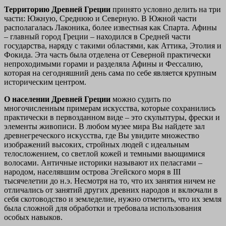
Территорию Древней Греции
принято условно делить на три
части: Южную, Среднюю и Северную. В Южной части
располагалась Лаконика, более известная как Спарта. Афины
– главный город Греции – находился в Средней части
государства, наряду с такими областями, как Аттика, Этолия и
Фокида. Эта часть была отделена от Северной практически
непроходимыми горами и разделяла Афины и Фессалию,
которая на сегодняшний день сама по себе является крупным
историческим центром.
О населении Древней Греции
можно судить по
многочисленным примерам искусства, которые сохранились
практически в первозданном виде – это скульптуры, фрески и
элементы живописи. В любом музее мира Вы найдете зал
древнегреческого искусства, где Вы увидите множество
изображений высоких, стройных людей с идеальным
телосложением, со светлой кожей и темными вьющимися
волосами. Античные историки называют их пеласгами –
народом, населявшим острова Эгейского моря в III
тысячелетии до н.э. Несмотря на то, что их занятия ничем не
отличались от занятий других древних народов и включали в
себя скотоводство и земледелие, нужно отметить, что их земля
была сложной для обработки и требовала использования
особых навыков.