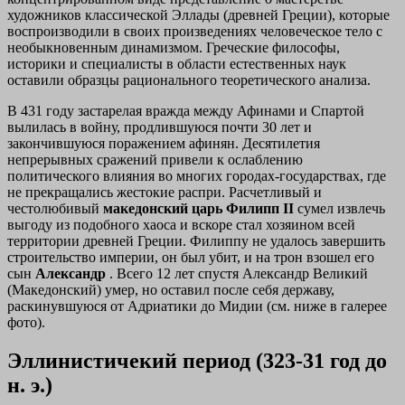
художников классической Эллады (древней Греции), которые
воспроизводили в своих произведениях человеческое тело с
необыкновенным динамизмом. Греческие философы,
историки и специалисты в области естественных наук
оставили образцы рационального теоретического анализа.
В 431 году застарелая вражда между Афинами и Спартой
вылилась в войну, продлившуюся почти 30 лет и
закончившуюся поражением афинян. Десятилетия
непрерывных сражений привели к ослаблению
политического влияния во многих городах-государствах, где
не прекращались жестокие распри. Расчетливый и
честолюбивый
македонский царь Филипп II
сумел извлечь
выгоду из подобного хаоса и вскоре стал хозяином всей
территории древней Греции. Филиппу не удалось завершить
строительство империи, он был убит, и на трон взошел его
сын
Александр
. Всего 12 лет спустя Александр Великий
(Македонский) умер, но оставил после себя державу,
раскинувшуюся от Адриатики до Мидии (см. ниже в галерее
фото).
Эллинистичекий период (323-31 год до
н. э.)