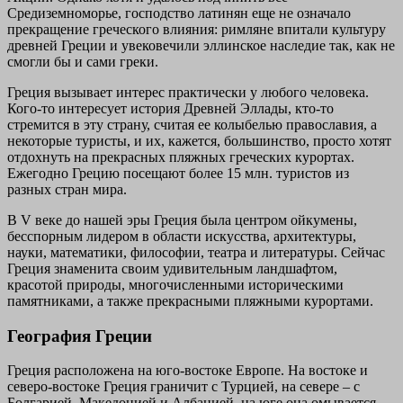
Средиземноморье, господство латинян еще не означало
прекращение греческого влияния: римляне впитали культуру
древней Греции и увековечили эллинское наследие так, как не
смогли бы и сами греки.
Греция вызывает интерес практически у любого человека.
Кого-то интересует история Древней Эллады, кто-то
стремится в эту страну, считая ее колыбелью православия, а
некоторые туристы, и их, кажется, большинство, просто хотят
отдохнуть на прекрасных пляжных греческих курортах.
Ежегодно Грецию посещают более 15 млн. туристов из
разных стран мира.
В V веке до нашей эры Греция была центром ойкумены,
бесспорным лидером в области искусства, архитектуры,
науки, математики, философии, театра и литературы. Сейчас
Греция знаменита своим удивительным ландшафтом,
красотой природы, многочисленными историческими
памятниками, а также прекрасными пляжными курортами.
География Греции
Греция расположена на юго-востоке Европе. На востоке и
северо-востоке Греция граничит с Турцией, на севере – с
Болгарией, Македонией и Албанией, на юге она омывается