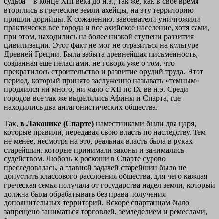
судьба – в конце XIII века до н.э., так же, как в свое время
вторглись в греческие земли ахейцы, на эту территорию
пришли дорийцы. К сожалению, завоеватели уничтожили
практически все города и все ахийское население, хотя сами,
при этом, находились на более низкой ступени развития
цивилизации. Этот факт не мог не отразиться на культуре
Древней Греции. Была забыта древнейшая письменность,
созданная еще пеласгами, не говоря уже о том, что
прекратилось строительство и развитие орудий труда. Этот
период, который принято заслуженно называть «темным»
продлился ни много, ни мало с XII по IX вв н.э. Среди
городов все так же выделялись Афины и Спарта, где
находились два антагонистических общества.
Так,
в Лаконике (Спарте)
наместниками были два царя,
которые правили, передавая свою власть по наследству. Тем
не менее, несмотря на это, реальная власть была в руках
старейшин, которые принимали законы и занимались
судейством. Любовь к роскоши в Спарте сурово
преследовалась, а главной задачей старейшин было не
допустить классового расслоения общества, для чего каждая
греческая семья получала от государства надел земли, который
должна была обрабатывать без права получения
дополнительных территорий. Вскоре спартанцам было
запрещено заниматься торговлей, земледелием и ремеслами,