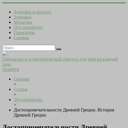
Здоровье и красота
Здоровье
Молитвы
Это интересно
Гороскопы
Сонник
Гороскопы и астрологический прогноз для тебя на каждый
день
Перейти
Главная
>
Статьи
>
Это интересно
>
Достопримечательности Древней Греции. История
Древней Греции
Достопримечательности Древней