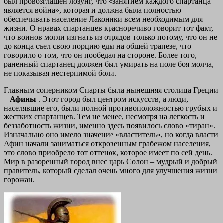
был провозглашен лозунг, что «занятием каждого спартанца
является война», которая и должна была полностью
обеспечивать население Лаконики всем необходимым для
жизни. О нравах спартанцев красноречиво говорит тот факт,
что воинов могли изгнать из отрядов только потому, что он не
до конца съел свою порцию еды на общей трапезе, что
говорило о том, что он пообедал на стороне. Более того,
раненный спартанец должен был умирать на поле боя молча,
не показывая нестерпимой боли.
Главным соперником Спарты была нынешняя столица Греции
–
Афины
. Этот город был центром искусств, а люди,
населявшие его, были полной противоположностью грубых и
жестких спартанцев. Тем не менее, несмотря на легкость и
беззаботность жизни, именно здесь появилось слово «тиран».
Изначально оно имело значение «властитель», но когда власти
Афин начали заниматься откровенным грабежом населения,
это слово приобрело тот оттенок, которое имеет по сей день.
Мир в разоренный город внес царь Солон – мудрый и добрый
правитель, который сделал очень много для улучшения жизни
горожан.