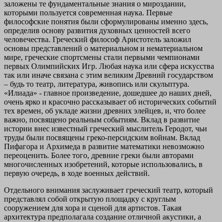
заложены те фундаментальные знания о мироздании,
которыми пользуется современная наука. Первые
философские понятия были сформулированы именно здесь,
определив основу развития духовных ценностей всего
человечества. Греческий философ Аристотель заложил
основы представлений о материальном и нематериальном
мире, греческие спортсмены стали первыми чемпионами
первых Олимпийских Игр. Любая наука или сфера искусства
так или иначе связана с этим великим Древний государством
– будь то театр, литература, живопись или скульптура.
«Илиада» - главное произведение, дошедшее до наших дней,
очень ярко и красочно рассказывает об исторических событий
тех времен, об укладе жизни древних элейцев, и, что более
важно, посвящено реальным событиям. Вклад в развитие
истории внес известный греческий мыслитель Геродот, чьи
труды были посвящены греко-персидским войнам. Вклад
Пифагора и Архимеда в развитие математики невозможно
переоценить. Более того, древние греки были авторами
многочисленных изобретений, которые использовались, в
первую очередь, в ходе военных действий.
Отдельного внимания заслуживает греческий театр, который
представлял собой открытую площадку с круглым
сооружением для хора и сценой для артистов. Такая
архитектура предполагала создание отличной акустики, а