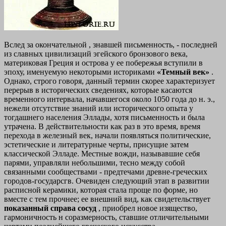
Вслед за окончательной , знавшей письменность, - последней
из славных цивилизаций эгейского бронзового века,
материковая Греция и острова у ее побережья вступили в
эпоху, именуемую некоторыми историками
«Темный век»
.
Однако, строго говоря, данный термин скорее характеризует
перерыв в исторических сведениях, которые касаются
временного интервала, начавшегося около 1050 года до н. э.,
нежели отсутствие знаний или исторического опыта у
тогдашнего населения Эллады, хотя письменность и была
утрачена. В действительности как раз в это время, время
перехода в железный век, начали появляться политические,
эстетические и литературные черты, присущие затем
классической Элладе. Местные вожди, называвшие себя
парями, управляли небольшими, тесно между собой
связанными сообществами - предтечами древне-греческих
городов-государсгв. Очевиден следующий этап в развитии
расписной керамики, которая стала проще по форме, но
вместе с тем прочнее; ее внешний вид, как свидетельствует
показанный справа сосуд
, приобрел новое изящество,
гармоничность н соразмерность, ставшие отличительными