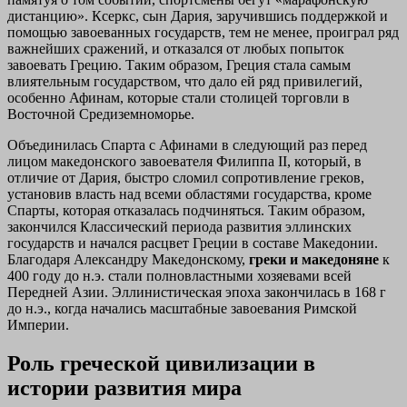
дистанцию». Ксеркс, сын Дария, заручившись поддержкой и
помощью завоеванных государств, тем не менее, проиграл ряд
важнейших сражений, и отказался от любых попыток
завоевать Грецию. Таким образом, Греция стала самым
влиятельным государством, что дало ей ряд привилегий,
особенно Афинам, которые стали столицей торговли в
Восточной Средиземноморье.
Объединилась Спарта с Афинами в следующий раз перед
лицом македонского завоевателя Филиппа II, который, в
отличие от Дария, быстро сломил сопротивление греков,
установив власть над всеми областями государства, кроме
Спарты, которая отказалась подчиняться. Таким образом,
закончился Классический периода развития эллинских
государств и начался расцвет Греции в составе Македонии.
Благодаря Александру Македонскому,
греки и македоняне
к
400 году до н.э. стали полновластными хозяевами всей
Передней Азии. Эллинистическая эпоха закончилась в 168 г
до н.э., когда начались масштабные завоевания Римской
Империи.
Роль греческой цивилизации в
истории развития мира