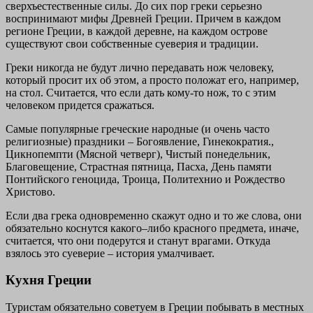
сверхъестественные силы. До сих пор греки серьезно
воспринимают мифы Древней Греции. Причем в каждом
регионе Греции, в каждой деревне, на каждом острове
существуют свои собственные суеверия и традиции.
Греки никогда не будут лично передавать нож человеку,
который просит их об этом, а просто положат его, например,
на стол. Считается, что если дать кому-то нож, то с этим
человеком придется сражаться.
Самые популярные греческие народные (и очень часто
религиозные) праздники – Богоявление, Гинекократия.,
Цикнопемпти (Мясной четверг), Чистый понедельник,
Благовещение, Страстная пятница, Пасха, День памяти
Понтийского геноцида, Троица, Политехнио и Рождество
Христово.
Если два грека одновременно скажут одно и то же слова, они
обязательно коснутся какого–либо красного предмета, иначе,
считается, что они подерутся и станут врагами. Откуда
взялось это суеверие – история умалчивает.
Кухня Греции
Туристам обязательно советуем в Греции побывать в местных