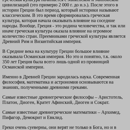
цивилизаций (это примерю 2 000 г. до н.э.). После этого в
истории Греции был период, который историки называют
классическим. В это время сформировалась греческая
культура, которая начала оказывать влияние на соседние
народы. Вообще, Греция - это родина человечества, и так или
иначе греческая культура оказала влияние на огромное
количество стран. Преемниками греческой культуры является
Древний Рим и Византийская империя.
В Средние века на культуру Греции большое влияние
оказывала Османская империя. Но это и понятно, т.к. около
350 лет Греция была всего лишь одной из провинций
Османской империи.
Именно в Древней Греции зародилась наука. Современная
философия, математика и астрономия основываются на
знаниях, полученными древними греками.
Самые известные древнегреческие философы – Аристотель,
Платон, Диоген, Кратет Афинский, Диоген и Сократ.
Самые известные древнегреческие математики – Архимед,
Пифагор, Демокрит и Евклид.
Греки очень суеверны, они верят не только в Бога, но и в