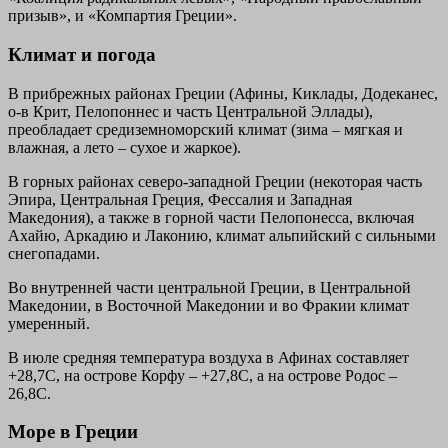
призыв», и «Компартия Греции».
Климат и погода
В прибрежных районах Греции (Афины, Киклады, Додеканес,
о-в Крит, Пелопоннес и часть Центральной Эллады),
преобладает средиземноморский климат (зима – мягкая и
влажная, а лето – сухое и жаркое).
В горных районах северо-западной Греции (некоторая часть
Эпира, Центральная Греция, Фессалия и Западная
Македония), а также в горной части Пелопонесса, включая
Ахайю, Аркадию и Лаконию, климат альпийский с сильными
снегопадами.
Во внутренней части центральной Греции, в Центральной
Македонии, в Восточной Македонии и во Фракии климат
умеренный.
В июле средняя температура воздуха в Афинах составляет
+28,7С, на острове Корфу – +27,8С, а на острове Родос –
26,8С.
Море в Греции