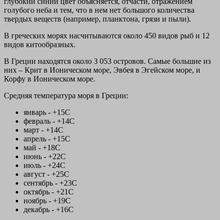
глубокий синий цвет объясняется, отчасти, отражением
голубого неба и тем, что в нем нет большого количества
твердых веществ (например, планктона, грязи и пыли).
В греческих морях насчитываются около 450 видов рыб и 12
видов китообразных.
В Греции находятся около 3 053 островов. Самые большие из
них – Крит в Ионическом море, Эвбея в Эгейском море, и
Корфу в Ионическом море.
Средняя температура моря в Греции:
январь - +15С
февраль - +14С
март - +14С
апрель - +15С
май - +18С
июнь - +22С
июль - +24С
август - +25С
сентябрь - +23С
октябрь - +21С
ноябрь - +19С
декабрь - +16С