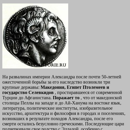
На развалинах империи Александра после почти 50-летней
ожесточенной борьбы за его наследство возникли три
крупные державы:
Македония, Египет Птолемеев и
государство Селевкидов
, простиравшееся от современной
Турции до Афганистана.
Поражает то
, что от македонской
столицы Пеллы на западе и до Ай-Ханума на востоке язык,
литература, политические институты, изобразительное
искусство, архитектура и философия в городах и поселениях,
возникших в результате походов Александра, после его
смерти остались безусловно греческими. Последующие цари
подчеркивали свое родство с Элладой, особенно с