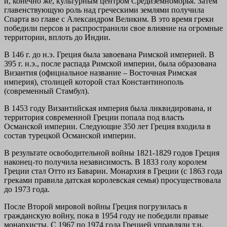
и, конечно же, культурным центром Средиземноморья. Затем
главенствующую роль над греческими землями получила
Спарта во главе с Александром Великим. В это время греки
победили персов и распространили свое влияние на огромные
территории, вплоть до Индии.
В 146 г. до н.э. Греция была завоевана Римской империей. В
395 г. н.э., после распада Римской империи, была образована
Византия (официальное название – Восточная Римская
империя), столицей которой стал Константинополь
(современный Стамбул).
В 1453 году Византийская империя была ликвидирована, и
территория современной Греции попала под власть
Османской империи. Следующие 350 лет Греция входила в
состав турецкой Османской империи.
В результате освободительной войны 1821-1829 годов Греция
наконец-то получила независимость. В 1833 голу королем
Греции стал Отто из Баварии. Монархия в Греции (с 1863 года
греками правила датская королевская семья) просуществовала
до 1973 года.
После Второй мировой войны Греция погрузилась в
гражданскую войну, пока в 1954 году не победили правые
монархисты. С 1967 по 1974 года Грецией управляли т.н.