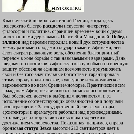
Классический период в античной Греции, когда здесь
невероятно быстро
расцвели
искусства, литература,
философия и политика, ограничен временем войн с двумя
иностранными державами - Персией и Македонией.
Победа
эллинов
над персами породила новый дух сотрудничества
между разными городами-государствами и Афинами, чей
флот сыграл решающую роль, обеспечив благоприятный
перелом в ходе борьбы с так называемыми варварами. Дань,
шедшая от союзников в афинскую казну в обмен на военную
защиту, обеспечила афинянам возможность приумножить
свои и без того значительные богатства и гарантировала
этому городу политическое, культурное и экономическое
верховенство во всем Средиземноморье. Практически всем
гражданам Афин, независимо от финансового положения,
был обеспечен доступ к выборным должностям, и за
исполнение соответствующих обязанностей они получали
вознаграждение. За государственный счет скульпторы,
архитекторы и драматурги работали над произведениями,
которые до сих пор остаются высшим творческим
достижением человечества. Показанная, например, справа
бронзовая
статуя Зевса
высотой 213 сантиметров дает в
концентрированном виде представление о мастерстве