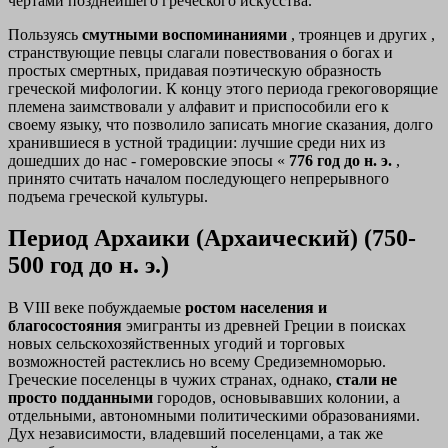
чертами позднейшего греческого искусства.
Пользуясь
смутными воспоминаниями
, троянцев и других ,
странствующие певцы слагали повествования о богах и
простых смертных, придавая поэтическую образность
греческой мифологии. К концу этого периода грекоговорящие
племена заимствовали у алфавит и приспособили его к
своему языку, что позволило записать многие сказания, долго
хранившиеся в устной традиции: лучшие среди них из
дошедших до нас - гомеровские эпосы «
776 год до н. э.
,
принято считать началом последующего непрерывного
подъема греческой культуры.
Период Архаики (Архаический) (750-
500 год до н. э.)
В VIII веке побуждаемые
ростом населения и
благосостояния
эмигранты из древней Греции в поисках
новых сельскохозяйственных угодий и торговых
возможностей растеклись но всему Средиземноморью.
Греческие поселенцы в чужих странах, однако,
стали не
просто подданными
городов, основывавших колонии, а
отдельными, автономными политическими образованиями.
Дух независимости, владевший поселенцами, а так же