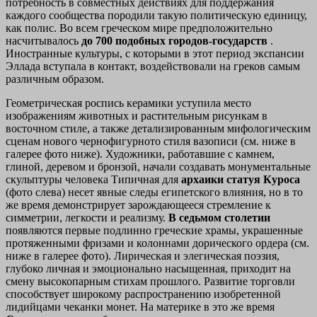
потребность в совместных действиях для поддержания
каждого сообщества породили такую политическую единицу,
как полис. Во всем греческом мире предположительно
насчитывалось
до 700 подобных городов-государств
.
Иностранные культуры, с которыми в этот период экспансии
Эллада вступала в контакт, воздействовали на греков самым
различным образом.
Геометрическая роспись керамики уступила место
изображениям животных и растительным рисункам в
восточном стиле, а также детализированным мифологическим
сценам нового чернофигурното стиля вазописи (см. ниже в
галерее фото ниже). Художники, работавшие с камнем,
глиной, деревом и бронзой, начали создавать монументальные
скульптуры человека Типичная для
архаики статуя Куроса
(фото слева) несет явные следы египетского влияния, но в то
же время демонстрирует зарождающееся стремление к
симметрии, легкости и реализму.
В седьмом столетии
появляются первые подлинно греческие храмы, украшенные
протяженными фризами и колоннами дорического ордера (см.
ниже в галерее фото). Лирическая и элегическая поэзия,
глубоко личная и эмоционально насыщенная, приходит на
смену высокопарным стихам прошлого. Развитие торговли
способствует широкому распространению изобретенной
лидийцами чеканки монет. На материке в это же время