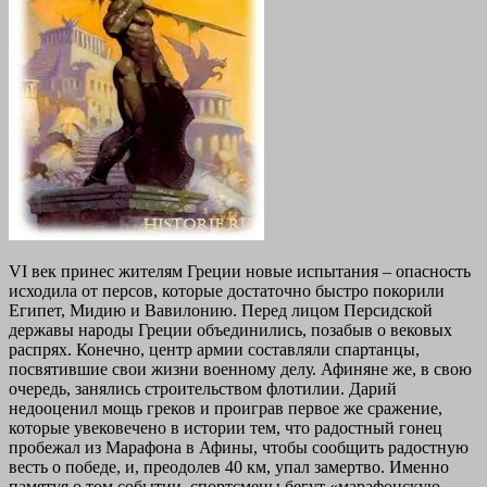
VI век принес жителям Греции новые испытания – опасность
исходила от персов, которые достаточно быстро покорили
Египет, Мидию и Вавилонию. Перед лицом Персидской
державы народы Греции объединились, позабыв о вековых
распрях. Конечно, центр армии составляли спартанцы,
посвятившие свои жизни военному делу. Афиняне же, в свою
очередь, занялись строительством флотилии. Дарий
недооценил мощь греков и проиграв первое же сражение,
которые увековечено в истории тем, что радостный гонец
пробежал из Марафона в Афины, чтобы сообщить радостную
весть о победе, и, преодолев 40 км, упал замертво. Именно
памятуя о том событии, спортсмены бегут «марафонскую