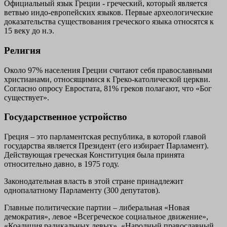
Официальный язык Греции - греческий, который является
ветвью индо-европейских языков. Первые археологические
доказательства существования греческого языка относятся к
15 веку до н.э.
Религия
Около 97% населения Греции считают себя православными
христианами, относящимися к Греко-католической церкви.
Согласно опросу Евростата, 81% греков полагают, что «Бог
существует».
Государственное устройство
Греция – это парламентская республика, в которой главой
государства является Президент (его избирает Парламент).
Действующая греческая Конституция была принята
относительно давно, в 1975 году.
Законодательная власть в этой стране принадлежит
однопалатному Парламенту (300 депутатов).
Главные политические партии – либеральная «Новая
демократия», левое «Всегреческое социальное движение»,
«Коалиция радикальных левых», «Народный православный