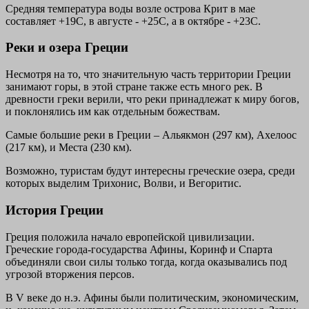
Средняя температура воды возле острова Крит в мае
составляет +19С, в августе - +25С, а в октябре - +23С.
Реки и озера Греции
Несмотря на то, что значительную часть территории Греции
занимают горы, в этой стране также есть много рек. В
древности греки верили, что реки принадлежат к миру богов,
и поклонялись им как отдельным божествам.
Самые большие реки в Греции – Альякмон (297 км), Ахелоос
(217 км), и Места (230 км).
Возможно, туристам будут интересны греческие озера, среди
которых выделим Трихонис, Волви, и Вегоритис.
История Греции
Греция положила начало европейской цивилизации.
Греческие города-государства Афины, Коринф и Спарта
объединяли свои силы только тогда, когда оказывались под
угрозой вторжения персов.
В V веке до н.э. Афины были политическим, экономическим,