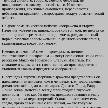
- фигура сильного, гордого, смелого человека, не
покоряющегося никому, несгибаемого. И все эти
произведения, как живые самоцветы, переливаются
небывалыми красками, распространяя вокруг романтический
отблеск.
На фоне романтического пейзажа изображена и старуха
Изергиль: «Ветер тек широкой, ровной вол-ной, но иногда он
точно прыгал через что-то невиди-мое и, рождая сильный
порыв, развевал волосы жен-щин в фантастические гривы,
вздымавшиеся вокруг их голов».
Именно в таком пейзаже — приморском, ночном,
таинственном и прекрасном — могут реализовать се-бя герои
рассказов Максима Горького и Старухи Изергиль. Их
сознание и характеры с таинственными противоречиями
становятся главным предметом изображения.
В легендах Старухи Изергиль выражены представления об
идеальном и антиидеаль-ном в человеке, т. е. представлены
романтический идеал и антиидеал. Данко и Ларра, Радда и
Лойко Зобар.
Действие легенд происходит в глубокой
древности — это как бы вре-мя, предшествовавшее началу
истории, эпоха первотворений. Однако в настоящем есть
следы, прямо свя-занные с той эпохой, — это голубые
огоньки, оставшиеся от сердца Данко, тень Ларры, которую