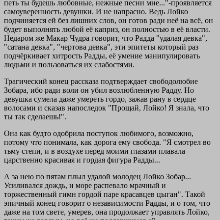
петь ты будешь любовные, нежные песни мне..."-проявляется
самоуверенность девушки. И не напрасно. Ведь Лойко
подчиняется ей без лишних слов, он готов ради неё на всё, он
будет выполнять любой её каприз, он полностью в её власти.
Недаром же Макар Чудра говорит, что Радда "удалая девка",
"сатана девка", "чертова девка", эти эпитеты который раз
подчёркивает хитрость Радды, её умение манипулировать
людьми и пользоваться их слабостями.
Трагический конец рассказа подтверждает свободолюбие
Зобара, ибо ради воли он убил возлюбленную Радду. Но
девушка сумела даже умереть гордо, зажав рану в сердце
волосами и сказав напоследок "Прощай, Лойко! Я знала, что
ты так сделаешь!".
Она как будто одобрила поступок любимого, возможно,
потому что понимала, как дорога ему свобода. "Я смотрел во
тьму степи, и в воздухе перед моими глазами плавала
царственно красивая и гордая фигура Радды...
А за нею по пятам плыл удалой молодец Лойко Зобар...
Усиливался дождь, и море распевало мрачный и
торжественный гимн гордой паре красавцев цыган". Такой
эпичный конец говорит о независимости Радды, и о том, что
даже на том свете, умерев, она продолжает управлять Лойко,