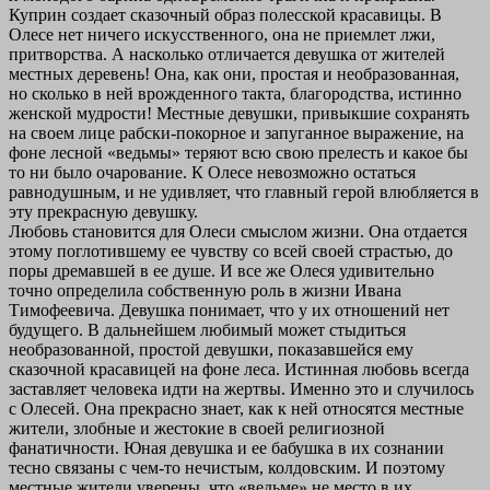
Куприн создает сказочный образ полесской красавицы. В
Олесе нет ничего искусственного, она не приемлет лжи,
притворства. А насколько отличается девушка от жителей
местных деревень! Она, как они, простая и необразованная,
но сколько в ней врожденного такта, благородства, истинно
женской мудрости! Местные девушки, привыкшие сохранять
на своем лице рабски-покорное и запуганное выражение, на
фоне лесной «ведьмы» теряют всю свою прелесть и какое бы
то ни было очарование. К Олесе невозможно остаться
равнодушным, и не удивляет, что главный герой влюбляется в
эту прекрасную девушку.
Любовь становится для Олеси смыслом жизни. Она отдается
этому поглотившему ее чувству со всей своей страстью, до
поры дремавшей в ее душе. И все же Олеся удивительно
точно определила собственную роль в жизни Ивана
Тимофеевича. Девушка понимает, что у их отношений нет
будущего. В дальнейшем любимый может стыдиться
необразованной, простой девушки, показавшейся ему
сказочной красавицей на фоне леса. Истинная любовь всегда
заставляет человека идти на жертвы. Именно это и случилось
с Олесей. Она прекрасно знает, как к ней относятся местные
жители, злобные и жестокие в своей религиозной
фанатичности. Юная девушка и ее бабушка в их сознании
тесно связаны с чем-то нечистым, колдовским. И поэтому
местные жители уверены, что «ведьме» не место в их