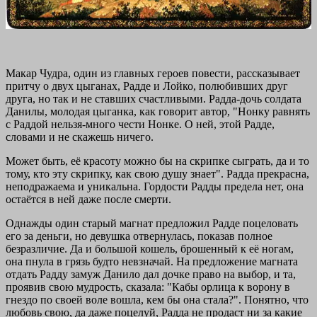
Макар Чудра, один из главных героев повести, рассказывает
притчу о двух цыганах, Радде и Лойко, полюбивших друг
друга, но так и не ставших счастливыми. Радда-дочь солдата
Данилы, молодая цыганка, как говорит автор, "Нонку равнять
с Раддой нельзя-много чести Нонке. О ней, этой Радде,
словами и не скажешь ничего.
Может быть, её красоту можно бы на скрипке сыграть, да и то
тому, кто эту скрипку, как свою душу знает". Радда прекрасна,
неподражаема и уникальна. Гордости Радды предела нет, она
остаётся в ней даже после смерти.
Однажды один старый магнат предложил Радде поцеловать
его за деньги, но девушка отвернулась, показав полное
безразличие. Да и большой кошель, брошенный к её ногам,
она пнула в грязь будто невзначай. На предложение магната
отдать Радду замуж Данило дал дочке право на выбор, и та,
проявив свою мудрость, сказала: "Кабы орлица к ворону в
гнездо по своей воле вошла, кем бы она стала?". Понятно, что
любовь свою, да даже поцелуй, Радда не продаст ни за какие