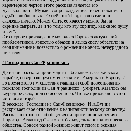
характерной чертой этого рассказа является его
музыкальность. Музыка сопровождает все повествование о
судьбе влюбленных. “О ней, этой Радде, словами и не
скажешь ничего. Может быть, ее красоту можно бы на
скрипке сыграть, да и то тому, кто эту скрипку, как свою душу,
знает”.
Это первое произведение молодого Горького актуальной
проблематикой, яркостью образов и языка сразу обратило на
себя внимание и возвестило о рождении нового, незаурядного
писателя.
"Господин из Сан-Франциско".
Действие рассказа происходит на большом пассажирском
корабле, совершающем путешествие из Америки в Европу. И
во время этого путешествия главный герой повествования,
пожилой господин из Сан-Франциско - умирает. Казалось бы -
заурядное дело, ничего особенного. Что же привлекло в этой
истории автора?
В рассказе "Господин из Сан-Франциско" И.А.Бунин
раскрывает своё отношение к капиталистическому обществу.
Рассказ построен на обобщениях и противопоставлениях.
Пароход "Атлантида" - это как бы модель капиталистического
общества. Совсем разной жизнью живут трюм и верхняя
палуба. "Глухо грохотали исполинские топки, пожиравшие