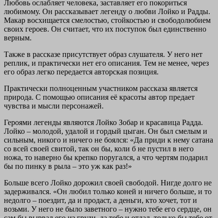
Любовь ослабляет человека, заставляет его покориться
любимому. Он рассказывает легенду о любви Лойко и Радды.
Макар восхищается смелостью, стойкостью и свободолюбием
своих героев. Он считает, что их поступок был единственно
верным.
Также в рассказе присутствует образ слушателя. У него нет
реплик, и практически нет его описания. Тем не менее, через
его образ легко передается авторская позиция.
Практически полноценным участником рассказа является
природа. С помощью описания её красоты автор предает
чувства и мысли персонажей.
Героями легенды являются Лойко Зобар и красавица Радда.
Лойко – молодой, удалой и гордый цыган. Он был смелым и
сильным, никого и ничего не боялся: «Да приди к нему сатана
со всей своей свитой, так он бы, коли б не пустил в него
ножа, то наверно бы крепко поругался, а что чертям подарил
бы по пинку в рыла – это уж как раз!»
Больше всего Лойко дорожил своей свободой. Нигде долго не
задерживался. «Он любил только коней и ничего больше, и то
недолго – поездит, да и продаст, а деньги, кто хочет, тот и
возьми. У него не было заветного – нужно тебе его сердце, он
сам бы вырвал его из груди, да тебе и отдал, только бы тебе от