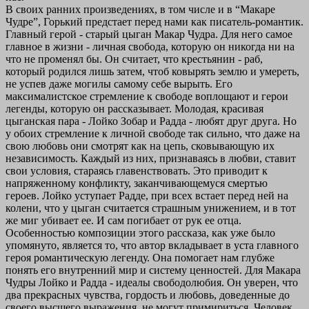
В своих ранних произведениях, в том числе и в “Макаре
Чудре”, Горький предстает перед нами как писатель-романтик.
Главный герой - старый цыган Макар Чудра. Для него самое
главное в жизни - личная свобода, которую он никогда ни на
что не променял бы. Он считает, что крестьянин - раб,
который родился лишь затем, чтоб ковырять землю и умереть,
не успев даже могилы самому себе вырыть. Его
максималистское стремление к свободе воплощают и герои
легенды, которую он рассказывает. Молодая, красивая
цыганская пара - Лойко Зобар и Радда - любят друг друга. Но
у обоих стремление к личной свободе так сильно, что даже на
свою любовь они смотрят как на цепь, сковывающую их
независимость. Каждый из них, признаваясь в любви, ставит
свои условия, стараясь главенствовать. Это приводит к
напряженному конфликту, заканчивающемуся смертью
героев. Лойко уступает Радде, при всех встает перед ней на
колени, что у цыган считается страшным унижением, и в тот
же миг убивает ее. И сам погибает от рук ее отца.
Особенностью композиции этого рассказа, как уже было
упомянуто, является то, что автор вкладывает в уста главного
героя романтическую легенду. Она помогает нам глубже
понять его внутренний мир и систему ценностей. Для Макара
Чудры Лойко и Радда - идеалы свободолюбия. Он уверен, что
два прекрасных чувства, гордость и любовь, доведенные до
своего высшего выражения, не могут примириться. Человек,