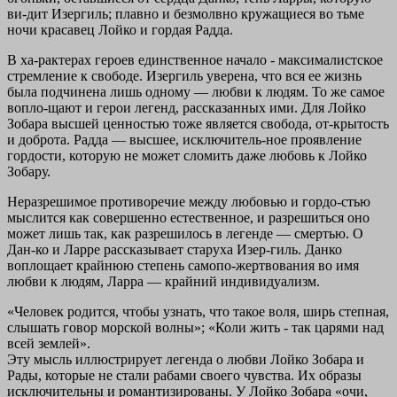
ви-дит Изергиль; плавно и безмолвно кружащиеся во тьме
ночи красавец Лойко и гордая Радда.
В ха-рактерах героев единственное начало - максималистское
стремление к свободе. Изергиль уверена, что вся ее жизнь
была подчинена лишь одному — любви к людям. То же самое
вопло-щают и герои легенд, рассказанных ими. Для Лойко
Зобара высшей ценностью тоже является свобода, от-крытость
и доброта. Радда — высшее, исключитель-ное проявление
гордости, которую не может сломить даже любовь к Лойко
Зобару.
Неразрешимое противоречие между любовью и гордо-стью
мыслится как совершенно естественное, и разрешиться оно
может лишь так, как разрешилось в легенде — смертью. О
Дан-ко и Ларре рассказывает старуха Изер-гиль. Данко
воплощает крайнюю степень самопо-жертвования во имя
любви к людям, Ларра — крайний индивидуализм.
«Человек родится, чтобы узнать, что такое воля, ширь степная,
слышать говор морской волны»; «Коли жить - так царями над
всей землей».
Эту мысль иллюстрирует легенда о любви Лойко Зобара и
Рады, которые не стали рабами своего чувства. Их образы
исключительны и романтизированы. У Лойко Зобара «очи,