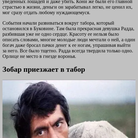
уведенных лошадей и даже убить. Кони же были его главной
страстью в жизни, деньги он зарабатывал легко, не ценил их,
мог сразу отдать любому нуждающемуся.
События начали развиваться вокруг табора, который
остановился в Буковине. Там была прекрасная девушка Радда,
разбившая уже не одно сердце. Красоту ее нельзя было
описать словами, многие молодые люди мечтали о ней, а один
богач даже бросал пачки денег к ее ногам, упрашивая выйти
за него. Все было тщетно. Радда всегда твердила только одно.
Орлице не место в гнезде воронья.
Зобар приезжает в табор