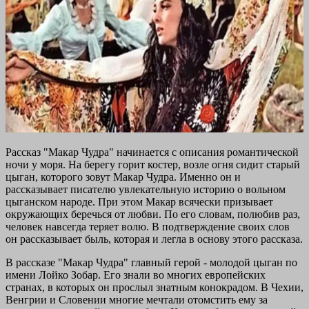
Рассказ "Макар Чудра" начинается с описания романтической
ночи у моря. На берегу горит костер, возле огня сидит старый
цыган, которого зовут Макар Чудра. Именно он и
рассказывает писателю увлекательную историю о вольном
цыганском народе. При этом Макар всячески призывает
окружающих беречься от любви. По его словам, полюбив раз,
человек навсегда теряет волю. В подтверждение своих слов
он рассказывает быль, которая и легла в основу этого рассказа.
В рассказе "Макар Чудра" главный герой - молодой цыган по
имени Лойко Зобар. Его знали во многих европейских
странах, в которых он прослыл знатным конокрадом. В Чехии,
Венгрии и Словении многие мечтали отомстить ему за