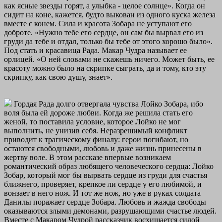
как ясные звезды горят, а улыбка - целое солнце». Когда он
сидит на коне, кажется, будто выкован из одного куска железа
вместе с конем. Сила и красота Зобара не уступают его
доброте. «Нужно тебе его сердце, он сам бы вырвал его из
груди да тебе и отдал, только бы тебе от этого хорошо было».
Под стать и красавица Рада. Макар Чудра называет ее
орлицей. «О ней словами не скажешь ничего. Может быть, ее
красоту можно было на скрипке сыграть, да и тому, кто эту
скрипку, как свою душу, знает».
Гордая Рада долго отвергала чувства Лойко Зобара, ибо
воля была ей дороже любви. Когда же решила стать его
женой, то поставила условие, которое Лойко не мог
выполнить, не унизив себя. Неразрешимый конфликт
приводит к трагическому финалу: герои погибают, но
остаются свободными, любовь и даже жизнь принесены в
жертву воле. В этом рассказе впервые возникаем
романтический образ любящего человеческого сердца: Лойко
Зобар, который мог бы вырвать сердце из груди для счастья
ближнего, проверяет, крепкое ли сердце у его любимой, и
вонзает в него нож. И тот же нож, но уже в руках солдата
Данилы поражает сердце Зобара. Любовь и жажда свободы
оказываются злыми демонами, разрушающими счастье людей.
Вместе с Макаром Чудрой рассказчик восхищается силой