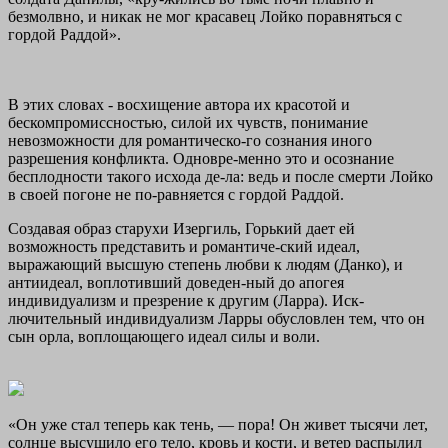
безмолвно, и никак не мог красавец Лойко поравняться с
гордой Раддой».
В этих словах - восхищение автора их красотой и
бескомпромиссностью, силой их чувств, понимание
невозможности для романтическо-го сознания иного
разрешения конфликта. Одновре-менно это и осознание
бесплодности такого исхода де-ла: ведь и после смерти Лойко
в своей погоне не по-равняется с гордой Раддой.
Создавая образ старухи Изергиль, Горький дает ей
возможность представить и романтиче-ский идеал,
выражающий высшую степень любви к людям (Данко), и
антиидеал, воплотивший доведен-ный до апогея
индивидуализм и презрение к другим (Ларра).
Иск-
лючительный индивидуализм Ларры обусловлен тем, что он
сын орла, воплощающего идеал силы и воли.
«Он уже стал теперь как тень, — пора! Он живет тысячи лет,
солнце высушило его тело, кровь и кости, и ветер распылил