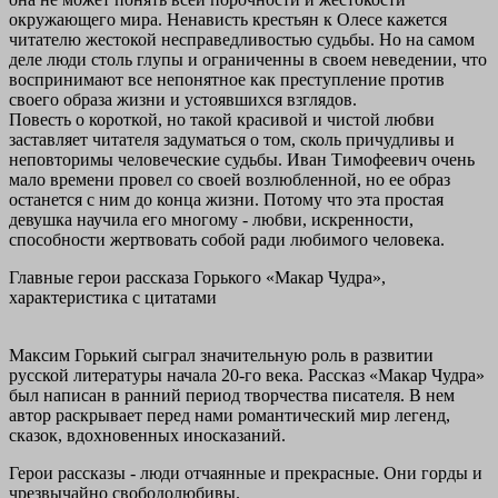
окружающего мира. Ненависть крестьян к Олесе кажется
читателю жестокой несправедливостью судьбы. Но на самом
деле люди столь глупы и ограниченны в своем неведении, что
воспринимают все непонятное как преступление против
своего образа жизни и устоявшихся взглядов.
Повесть о короткой, но такой красивой и чистой любви
заставляет читателя задуматься о том, сколь причудливы и
неповторимы человеческие судьбы. Иван Тимофеевич очень
мало времени провел со своей возлюбленной, но ее образ
останется с ним до конца жизни. Потому что эта простая
девушка научила его многому - любви, искренности,
способности жертвовать собой ради любимого человека.
Главные герои рассказа Горького «Макар Чудра»,
характеристика с цитатами
Максим Горький сыграл значительную роль в развитии
русской литературы начала 20-го века. Рассказ «Макар Чудра»
был написан в ранний период творчества писателя. В нем
автор раскрывает перед нами романтический мир легенд,
сказок, вдохновенных иносказаний.
Герои рассказы - люди отчаянные и прекрасные. Они горды и
чрезвычайно свободолюбивы.