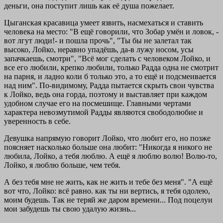
деньги, она поступит лишь как её душа пожелает.
Цыганская красавица умеет язвить, насмехаться и ставить
человека на место: "В ещё говорили, что Зобар умён и ловок, -
вот лгут люди!- и пошла прочь", "Ты бы не залетал так
высоко, Лойко, неравно упадёшь, да-в лужу носом, усы
запачкаешь, смотри", "Всё мог сделать с человеком Лойко, и
все его любили, крепко любили, только Радда одна не смотрит
на парня, и ладно коли б только это, а то ещё и подсмеивается
над ним". По-видимому, Радда пытается скрыть свои чувства
к Лойко, ведь она горда, поэтому и выставляет при каждом
удобном случае его на посмешище. Главными чертами
характера невозмутимой Радды являются свободолюбие и
уверенность в себе.
Девушка напрямую говорит Лойко, что любит его, но позже
поясняет насколько больше она любит: "Никогда я никого не
любила, Лойко, а тебя люблю. А ещё я люблю волю! Волю-то,
Лойко, я люблю больше, чем тебя.
А без тебя мне не жить, как не жить и тебе без меня". "А ещё
вот что, Лойко: всё равно. как ты ни вертись, я тебя одолею,
моим будешь. Так не теряй же даром времени... Под поцелуи
мои забудешь ты свою удалую жизнь...