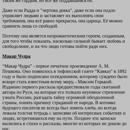
таким же гордым, но всё же поддавшимся ей.
Даже если Радда и "чертова девка", даже если она подло
управляет людьми и заставляет их выполнять свои
требования, она всё равно прекрасна, она царица. Её можно
сравнить лишь со свободой.
Поэтому она является неоромантическим героем, созданным,
для того чтобы показать, насколько сильной бывает любовь и
свободолюие, и на что люди готовы пойти ради них.
Макар Чудра
“Макар Чудра” - первое печатное произведение А. М.
Пешкова. Оно появилось в тифлисской газете “Кавказ” в 1892
году и было подписано псевдонимом, которому суждено было
вскоре стать известным всему миру, - Максим Горький.
Изданию первого рассказа предшествовали годы скитаний
автора по Руси, на которые его толкало неуемное стремление
узнать Россию, разгадать тайну огромной обездоленной
страны, понять причину страданий ее народа. В котомке
будущего писателя не всегда был ломоть хлеба, но всегда
лежала толстая тетрадь с записями об интересных событиях и
людях, встретившихся ему на пути. Позднее эти записки
вылились в стихи и рассказы, многие из которых не дошли до
нас.