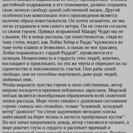
достойный подражания, в его понимании, должен сохранять
свою личную свободу ценой собственной жизни. Другой
особенностью композиции этого произведения является
наличие образа повествователя. Он почти незаметен, но мы
легко угадываем в нем самого автора. Он не совсем согласен
со своим героем. Прямых возражений Макару Чудре мы не
слышим. Но в конце рассказа, где повествователь, глядя во
тьму степи, видит, как Лойко Зобар и Радда “кружились во
тьме ночи плавно и безмолвно, и никак не мог красавец
Лойко поравняться с гордой Раддой”, проявляется его
позиция. Независимость и гордость этих людей, конечно,
восхищают и привлекают, но эти же черты и обрекают их на
одиночество и невозможность счастья. Они рабы своей
свободы, они не способны жертвовать даже ради людей,
любимых ими.
Чтобы выразить чувства героев и свои собственные, автор
широко пользуется приемом пейзажных зарисовок. Морской
пейзаж является своеобразным обрамлением всей сюжетной
линии рассказа. Море тесно связано с душевным состоянием
героев: сначала оно спокойно, только “влажный, холодный
ветер” разносит “по степи задумчивую мелодию плеска
набегавшей на берег волны и шелеста прибрежных кустов”.
Но вот начал накрапывать дождь, ветер становился сильнее, а
море рокочет глухо и сердито и распевает мрачный и
торжественный гимн гордой паре красавцев цыган. Вообще