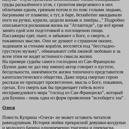
груды раскалённого угля, с грохотом ввергаемого в них
облитыми едким, грязным потом и по пояс голыми людьми,
багровыми от пламени; а тут, в баре, беззаботно закидывали
ноги на ручки, курили, цедили коньяк и ликёры..." Подробно
описывается роскошная жизнь на "Атлантиде", где всё время
занято едой или подготовкой к поглощению пищи.
Пассажиры едят, пьют, и забывают о Боге, о смерти, о
покаянных мыслях. Они не думают о страшном океане,
ходившем за стенами корабля, веселятся под "бесстыдно-
грустную музыку", обманывают себя лживой любовью и за
всем этим не видят истинного смысла жизни.
На примере судьбы самого господина из Сан-Франциско
(Бунин даже не дал ему имени) автор говорит о пустоте,
бесцельности, никчёмности жизни типичного представителя
капиталистического общества. Даже перед смертью герою
рассказа не приходит просветление, мысль о Боге, покаянии,
грехах. Его смерть как бы предвещает гибель всего
несправедливого мира "господ из Сан-Франциско", который
для Бунина - лишь одна из форм проявления "всеобщего зла" .
Олеся
Повесть Куприна «Олеся» не может оставить читателя
равнодушным. История любви прекрасной девушки-колдуньи
и молодого барина одновременно трагична и прекрасна.