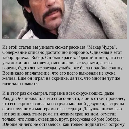
Из этой статьи вы узнаете сюжет рассказа "Макар Чудра".
Содержание описано достаточно подробно. Однажды в этот
табор приехал Зобар. Он был красив. Горький пишет, что его
усы ложились на плечи, смешивались с кудрями, а глаза
горели, будто ясные звезды, улыбка же была подобна солнцу.
Возникало впечатление, что его всего выковали из куска
железа. Еще он играл на скрипке, да так, что многие тут же
начинали плакать.
И в этот раз он сыграл, поразив всех окружающих, даже
Радду. Она похвалила его способности, а он в ответ произнес,
что его скрипка сделана из груди молодой девушки, а струны
свиты лучшими мастерами из ее сердца. Девушка нисколько
не прониклась этим романтическим сравнением, отметив
только, что люди, очевидно, врут, рассуждая об уме Зобара.
Юноше ничего не оставалось, как только подивиться острому