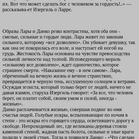
их. Вот что может сделать бог с человеком за гордость!..» —
рассказыва-ет Изергиль о Ларре.
Образы Лары и Данко резко контрастны, хотя оба они -
смелые, сильные и гордые люди. Лара живет по законам
сильного, которому «все дозволено». Он убивает девушку, так
как она не покорилась его воле, и наступает ей ногой на
грудь. Жестокость Лары основана на чувстве превосходства
сильной личности над толпой. Исповедующего мораль
«сильному все дозволено», ждет одиночество, которое
страшнее смерти. «Наказание ему - в нем самом». Лара,
обреченный на вечную жизнь и вечное странствие,
превращается в черную тень, иссушенную солнцем и ветрами.
Осуждая эгоиста, который только берет от людей, ничего не
давая взамен, старуха Изергиль говорит: «За все, что человек
берет, он платит собой, своим умом и силой, иногда -
жизнью».
Данко расплачивается жизнью, совершая подвиг во имя
счастья людей. Голубые искры, вспыхивающие по ночам в
степи - это искры его горящего сердца, осветившего дорогу к
свободе. Непроходимый лес, где великаны-деревья стояли
каменной стеной, жадная пасть болота, сильные и злые враги
родили у людей страх. Тогда и появился Данко: - «Что сделаю