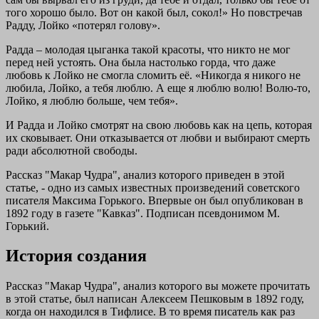
того хорошо было. Вот он какой был, сокол!» Но повстречав
Радду, Лойко «потерял голову».
Радда – молодая цыганка такой красоты, что никто не мог
перед ней устоять. Она была настолько горда, что даже
любовь к Лойко не смогла сломить её. «Никогда я никого не
любила, Лойко, а тебя люблю. А еще я люблю волю! Волю-то,
Лойко, я люблю больше, чем тебя».
И Радда и Лойко смотрят на свою любовь как на цепь, которая
их сковывает. Они отказывается от любви и выбирают смерть
ради абсолютной свободы.
Рассказ "Макар Чудра", анализ которого приведен в этой
статье, - одно из самых известных произведений советского
писателя Максима Горького. Впервые он был опубликован в
1892 году в газете "Кавказ". Подписан псевдонимом М.
Горький.
История создания
Рассказ "Макар Чудра", анализ которого вы можете прочитать
в этой статье, был написан Алексеем Пешковым в 1892 году,
когда он находился в Тифлисе. В то время писатель как раз