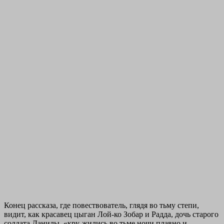
Конец рассказа, где повествователь, глядя во тьму степи,
видит, как красавец цыган Лой-ко Зобар и Радда, дочь старого
солдата Данилы, «кру-жились во тьме ночи плавно и