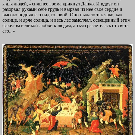
я для людей, - сильнее грома крикнул Данко. И вдруг он
разорвал руками себе грудь и вырвал из нее свое сердце и
высоко поднял его над головой. Оно пылало так ярко, как
солнце, и ярче солнца, и весь лес замолчал, освещенный этим
факелом великой любви к людям, а тьма разлетелась от света
его...»