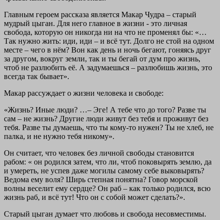
Главным героем рассказа является Макар Чудра – старый
мудрый цыган. Для него главное в жизни - это личная
свобода, которую он никогда ни на что не променял бы: «…
Так нужно жить: иди, иди – и всё тут. Долго не стой на одном
месте – чего в нём? Вон как день и ночь бегают, гоняясь друг
за другом, вокруг земли, так и ты бегай от дум про жизнь,
чтоб не разлюбить её. А задумаешься – разлюбишь жизнь, это
всегда так бывает».
Макар рассуждает о жизни человека и свободе:
«Жизнь? Иные люди? …– Эге! А тебе что до того? Разве ты
сам – не жизнь? Другие люди живут без тебя и проживут без
тебя. Разве ты думаешь, что ты кому-то нужен? Ты не хлеб, не
палка, и не нужно тебя никому».
Он считает, что человек без личной свободы становится
рабом: « он родился затем, что ли, чтоб поковырять землю, да
и умереть, не успев даже могилы самому себе выковырять?
Ведома ему воля? Ширь степная понятна? Говор морской
волны веселит ему сердце? Он раб – как только родился, всю
жизнь раб, и всё тут! Что он с собой может сделать?».
Старый цыган думает что любовь и свобода несовместимы.