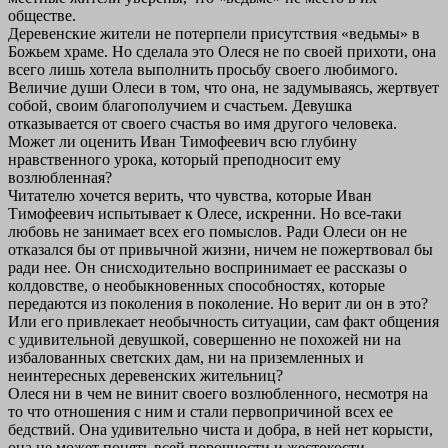
обществе.
Деревенские жители не потерпели присутствия «ведьмы» в
Божьем храме. Но сделала это Олеся не по своей прихоти, она
всего лишь хотела выполнить просьбу своего любимого.
Величие души Олеси в том, что она, не задумываясь, жертвует
собой, своим благополучием и счастьем. Девушка
отказывается от своего счастья во имя другого человека.
Может ли оценить Иван Тимофеевич всю глубину
нравственного урока, который преподносит ему
возлюбленная?
Читателю хочется верить, что чувства, которые Иван
Тимофеевич испытывает к Олесе, искренни. Но все-таки
любовь не занимает всех его помыслов. Ради Олеси он не
отказался бы от привычной жизни, ничем не пожертвовал бы
ради нее. Он снисходительно воспринимает ее рассказы о
колдовстве, о необыкновенных способностях, которые
передаются из поколения в поколение. Но верит ли он в это?
Или его привлекает необычность ситуации, сам факт общения
с удивительной девушкой, совершенно не похожей ни на
избалованных светских дам, ни на приземленных и
неинтересных деревенских жительниц?
Олеся ни в чем не винит своего возлюбленного, несмотря на
то что отношения с ним и стали первопричиной всех ее
бедствий. Она удивительно чиста и добра, в ней нет корысти,
она не может понять всей порочности и жестокости