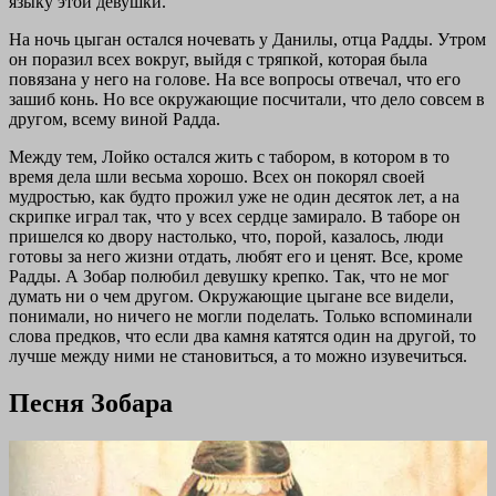
языку этой девушки.
На ночь цыган остался ночевать у Данилы, отца Радды. Утром
он поразил всех вокруг, выйдя с тряпкой, которая была
повязана у него на голове. На все вопросы отвечал, что его
зашиб конь. Но все окружающие посчитали, что дело совсем в
другом, всему виной Радда.
Между тем, Лойко остался жить с табором, в котором в то
время дела шли весьма хорошо. Всех он покорял своей
мудростью, как будто прожил уже не один десяток лет, а на
скрипке играл так, что у всех сердце замирало. В таборе он
пришелся ко двору настолько, что, порой, казалось, люди
готовы за него жизни отдать, любят его и ценят. Все, кроме
Радды. А Зобар полюбил девушку крепко. Так, что не мог
думать ни о чем другом. Окружающие цыгане все видели,
понимали, но ничего не могли поделать. Только вспоминали
слова предков, что если два камня катятся один на другой, то
лучше между ними не становиться, а то можно изувечиться.
Песня Зобара