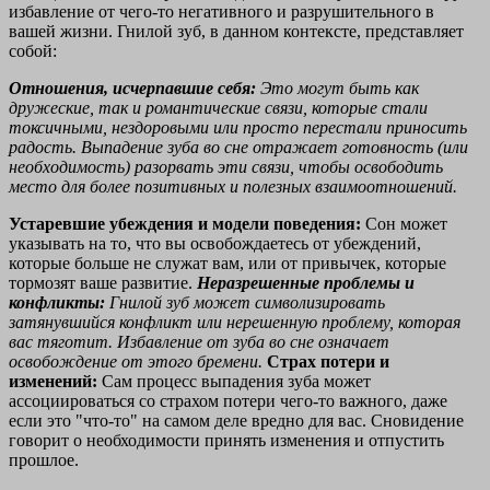
избавление от чего-то негативного и разрушительного в
вашей жизни. Гнилой зуб, в данном контексте, представляет
собой:
Отношения, исчерпавшие себя:
Это могут быть как
дружеские, так и романтические связи, которые стали
токсичными, нездоровыми или просто перестали приносить
радость. Выпадение зуба во сне отражает готовность (или
необходимость) разорвать эти связи, чтобы освободить
место для более позитивных и полезных взаимоотношений.
Устаревшие убеждения и модели поведения:
Сон может
указывать на то, что вы освобождаетесь от убеждений,
которые больше не служат вам, или от привычек, которые
тормозят ваше развитие.
Неразрешенные проблемы и
конфликты:
Гнилой зуб может символизировать
затянувшийся конфликт или нерешенную проблему, которая
вас тяготит. Избавление от зуба во сне означает
освобождение от этого бремени.
Страх потери и
изменений:
Сам процесс выпадения зуба может
ассоциироваться со страхом потери чего-то важного, даже
если это "что-то" на самом деле вредно для вас. Сновидение
говорит о необходимости принять изменения и отпустить
прошлое.