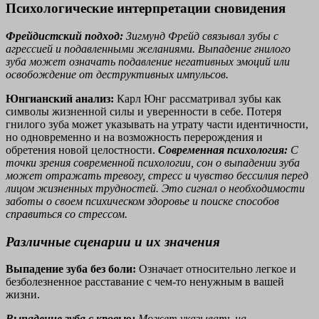
Психологические интерпретации сновидения
Фрейдистский подход:
Зигмунд Фрейд связывал зубы с
агрессией и подавленными желаниями. Выпадение гнилого
зуба может означать подавление негативных эмоций или
освобождение от деструктивных импульсов.
Юнгианский анализ:
Карл Юнг рассматривал зубы как
символы жизненной силы и уверенности в себе. Потеря
гнилого зуба может указывать на утрату части идентичности,
но одновременно и на возможность перерождения и
обретения новой целостности.
Современная психология:
С
точки зрения современной психологии, сон о выпадении зуба
может отражать тревогу, стресс и чувство бессилия перед
лицом жизненных трудностей. Это сигнал о необходимости
заботы о своем психическом здоровье и поиске способов
справиться со стрессом.
Различные сценарии и их значения
Выпадение зуба без боли:
Означает относительно легкое и
безболезненное расставание с чем-то ненужным в вашей
жизни.
Выпадение зуба с кровью:
Может указывать на