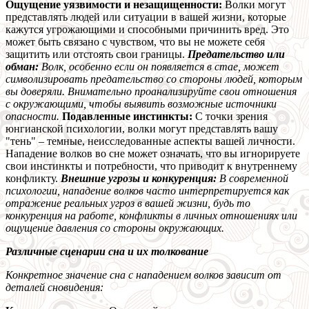
Ощущение уязвимости и незащищенности:
Волки могут
представлять людей или ситуации в вашей жизни, которые
кажутся угрожающими и способными причинить вред. Это
может быть связано с чувством, что вы не можете себя
защитить или отстоять свои границы.
Предательство или
обман:
Волк, особенно если он появляется в стае, может
символизировать предательство со стороны людей, которым
вы доверяли. Внимательно проанализируйте свои отношения
с окружающими, чтобы выявить возможные источники
опасности.
Подавленные инстинкты:
С точки зрения
юнгианской психологии, волки могут представлять вашу
"тень" – темные, неисследованные аспекты вашей личности.
Нападение волков во сне может означать, что вы игнорируете
свои инстинкты и потребности, что приводит к внутреннему
конфликту.
Внешние угрозы и конкуренция:
В современной
психологии, нападение волков часто интерпретируется как
отражение реальных угроз в вашей жизни, будь то
конкуренция на работе, конфликты в личных отношениях или
ощущение давления со стороны окружающих.
Различные сценарии сна и их толкование
Конкретное значение сна с нападением волков зависит от
деталей сновидения: