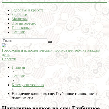
Здоровье и красота
Здоровье
Молитвы
Это интересно
Гороскопы
Сонник
Гороскопы и астрологический прогноз для тебя на каждый
день
Перейти
Главная
>
Сонник
>
К чему снится волк
>
Нападение волков во сне: Глубинное толкование и
значение сна
Нападение волков во сне: Глубинное