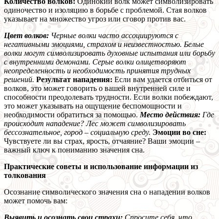
Количество волков:
Одинокий волк может символизировать
одиночество и изоляцию в борьбе с проблемой. Стая волков
указывает на множество угроз или сговор против вас.
Цвет волков:
Черные волки часто ассоциируются с
негативными эмоциями, страхом и неизвестностью. Белые
волки могут символизировать духовные испытания или борьбу
с внутренними демонами. Серые волки олицетворяют
неопределенность и необходимость принятия трудных
решений.
Результат нападения:
Если вам удается отбиться от
волков, это может говорить о вашей внутренней силе и
способности преодолевать трудности. Если волки побеждают,
это может указывать на ощущение беспомощности и
необходимости обратиться за помощью.
Место действия:
Где
происходит нападение? Лес может символизировать
бессознательное, город – социальную среду.
Эмоции во сне:
Чувствуете ли вы страх, ярость, отчаяние? Ваши эмоции –
важный ключ к пониманию значения сна.
Практические советы и использование информации из
толкования
Осознание символического значения сна о нападении волков
может помочь вам:
Выявить и осознать свои страхи:
Спросите себя, что