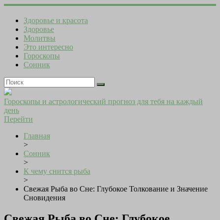
Здоровье и красота
Здоровье
Молитвы
Это интересно
Гороскопы
Сонник
Гороскопы и астрологический прогноз для тебя на каждый
день
Перейти
Главная
>
Сонник
>
К чему снится рыба
>
Свежая Рыба во Сне: Глубокое Толкование и Значение
Сновидения
Свежая Рыба во Сне: Глубокое