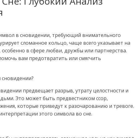
 Сне: Глубокий Анализ
я
символ в сновидении, требующий внимательного
гурирует сломанное кольцо, чаще всего указывает на
особенно в сфере любви, дружбы или партнерства.
помочь вам предотвратить или смягчить
м сновидении?
овидении предвещает разрыв, утрату целостности и
юдьми. Это может быть предвестником ссор,
ения, которые приведут к разочарованию и тревоге.
интерпретации этого символа во сне.