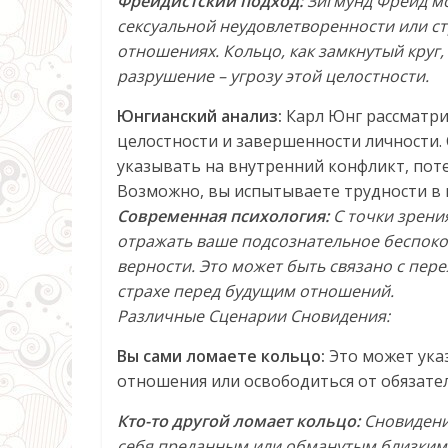
Фрейдистский подход:
Зигмунд Фрейд мо
сексуальной неудовлетворенности или ст
отношениях. Кольцо, как замкнутый круг,
разрушение – угрозу этой целостности.
Юнгианский анализ:
Карл Юнг рассматри
целостности и завершенности личности. 
указывать на внутренний конфликт, по
Возможно, вы испытываете трудности в 
Современная психология:
С точки зрени
отражать ваше подсознательное беспоко
верности. Это может быть связано с пер
страхе перед будущим отношений.
Различные Сценарии Сновидения:
Вы сами ломаете кольцо:
Это может ука
отношения или освободиться от обязател
Кто-то другой ломает кольцо:
Сновидение
себя преданным или обманутым близким