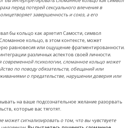
г бы интерпретировать сломанное кольцо как символ
раха перед потерей сексуального влечения в
 олицетворяет завершенность и союз, а его
вал бы кольцо как архетип Самости, символ
Сломанное кольцо, в этом контексте, может
терю равновесия или ощущение фрагментированности.
интеграции различных аспектов своей личности.
я современной психологии, сломанное кольцо может
йство по поводу обязательств, обещаний или
еживаниями о предательстве, нарушении доверия или
зывать на ваше подсознательное желание разорвать
ьств, которые вас тяготят.
 может сигнализировать о том, что вы чувствуете
 человеком.
Вы пытаетесь починить сломанное