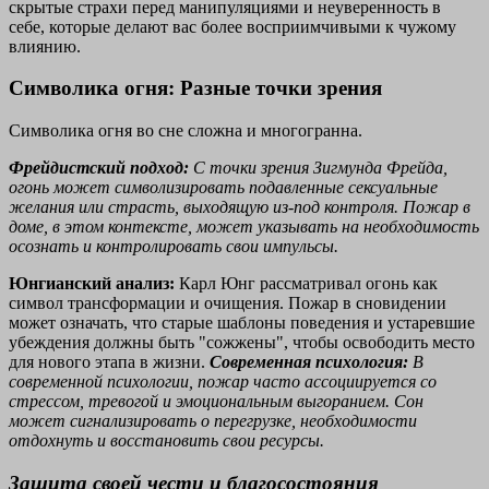
скрытые страхи перед манипуляциями и неуверенность в
себе, которые делают вас более восприимчивыми к чужому
влиянию.
Символика огня: Разные точки зрения
Символика огня во сне сложна и многогранна.
Фрейдистский подход:
С точки зрения Зигмунда Фрейда,
огонь может символизировать подавленные сексуальные
желания или страсть, выходящую из-под контроля. Пожар в
доме, в этом контексте, может указывать на необходимость
осознать и контролировать свои импульсы.
Юнгианский анализ:
Карл Юнг рассматривал огонь как
символ трансформации и очищения. Пожар в сновидении
может означать, что старые шаблоны поведения и устаревшие
убеждения должны быть "сожжены", чтобы освободить место
для нового этапа в жизни.
Современная психология:
В
современной психологии, пожар часто ассоциируется со
стрессом, тревогой и эмоциональным выгоранием. Сон
может сигнализировать о перегрузке, необходимости
отдохнуть и восстановить свои ресурсы.
Защита своей чести и благосостояния