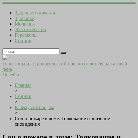
Здоровье и красота
Здоровье
Молитвы
Это интересно
Гороскопы
Сонник
Гороскопы и астрологический прогноз для тебя на каждый
день
Перейти
Главная
>
Сонник
>
К чему снится дом
>
Сон о пожаре в доме: Толкование и значение
сновидения
Сон о пожаре в доме: Толкование и