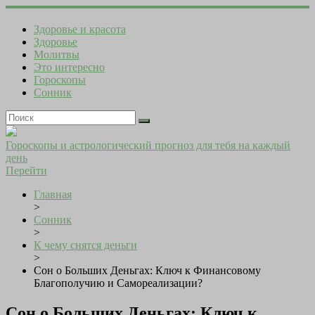
Здоровье и красота
Здоровье
Молитвы
Это интересно
Гороскопы
Сонник
Гороскопы и астрологический прогноз для тебя на каждый
день
Перейти
Главная
>
Сонник
>
К чему снятся деньги
>
Сон о Больших Деньгах: Ключ к Финансовому
Благополучию и Самореализации?
Сон о Больших Деньгах: Ключ к