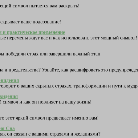
овещий символ пытается вам раскрыть!
 скрывает ваше подсознание!
и и практическое применение
йные перемены ждут вас и как использовать этот мощный символ!
 вы победили страх или завершили важный этап.
на и предательства? Узнайте, как расшифровать это предупрежде
овидения
говорит о ваших скрытых страхах, трансформации и пути к мудр
овидения
 символ и как он повлияет на вашу жизнь!
 что этот яркий символ предвещает именно вам!
ия Сна
 как он связан с вашими страхами и желаниями?