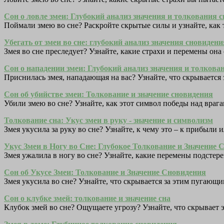
Сон о ловле змеи: Глубокий анализ значения и толкования 
Поймали змею во сне? Раскройте скрытые силы и узнайте, как
Убегать от змеи во сне: глубокий анализ значения сновидени
Змея во сне преследует? Узнайте, какие страхи и перемены она
Сон о нападении змеи: Глубокий анализ значения и толкова
Приснилась змея, нападающая на вас? Узнайте, что скрывается 
Сон об убийстве змеи: Толкование и значение сновидения
Убили змею во сне? Узнайте, как этот символ победы над враг
Толкование сна: Укус змеи в руку - значение и символизм
Змея укусила за руку во сне? Узнайте, к чему это – к прибыли
Укус Змеи в Ногу во Сне: Глубокое Толкование и Значение 
Змея ужалила в ногу во сне? Узнайте, какие перемены подстер
Сон об Укусе Змеи: Толкование и Значение Сновидения
Змея укусила во сне? Узнайте, что скрывается за этим пугающ
Сон о клубке змей: толкование и значение сна
Клубок змей во сне? Ощущаете угрозу? Узнайте, что скрывает 