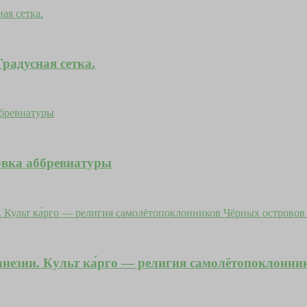
радусная сетка.
ровка аббревиатуры
незии. Культ ка́рго — религия самолётопоклонн