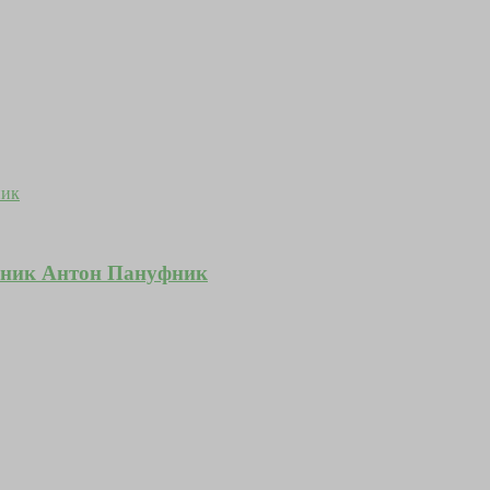
уфник Антон Пануфник