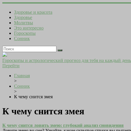
Здоровье и красота
Здоровье
Молитвы
Это интересно
Гороскопы
Сонник
Гороскопы и астрологический прогноз для тебя на каждый день
Перейти
Главная
>
Сонник
>
К чему снится змея
К чему снится змея
К чему снится ловить змею: глубокий анализ сновидения
Ловите змею во сне? Узнайте, какие скрытые страхи вы пытает