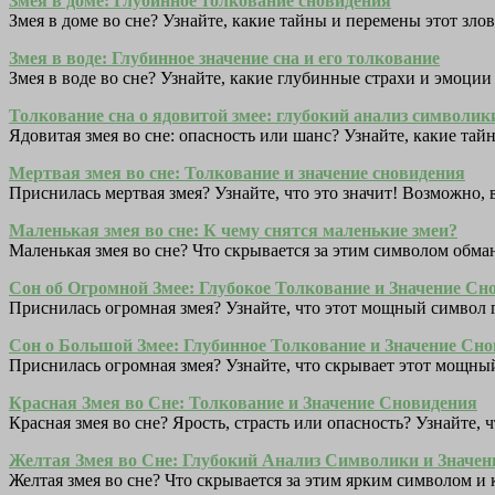
Змея в доме: Глубинное толкование сновидения
Змея в доме во сне? Узнайте, какие тайны и перемены этот зл
Змея в воде: Глубинное значение сна и его толкование
Змея в воде во сне? Узнайте, какие глубинные страхи и эмоции
Толкование сна о ядовитой змее: глубокий анализ символик
Ядовитая змея во сне: опасность или шанс? Узнайте, какие та
Мертвая змея во сне: Толкование и значение сновидения
Приснилась мертвая змея? Узнайте, что это значит! Возможно,
Маленькая змея во сне: К чему снятся маленькие змеи?
Маленькая змея во сне? Что скрывается за этим символом обма
Сон об Огромной Змее: Глубокое Толкование и Значение Сн
Приснилась огромная змея? Узнайте, что этот мощный символ 
Сон о Большой Змее: Глубинное Толкование и Значение Сн
Приснилась огромная змея? Узнайте, что скрывает этот мощный
Красная Змея во Сне: Толкование и Значение Сновидения
Красная змея во сне? Ярость, страсть или опасность? Узнайте,
Желтая Змея во Сне: Глубокий Анализ Символики и Значен
Желтая змея во сне? Что скрывается за этим ярким символом и