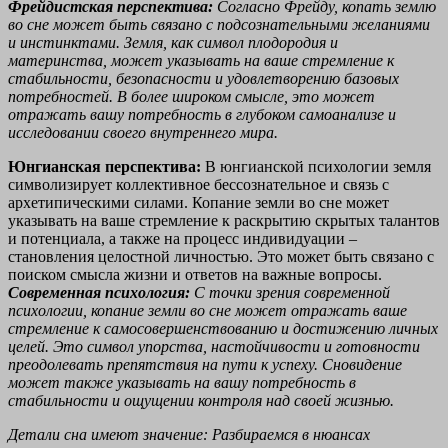
Фрейдистская перспектива:
Согласно Фрейду, копать землю
во сне может быть связано с подсознательными желаниями
и инстинктами. Земля, как символ плодородия и
материнства, может указывать на ваше стремление к
стабильности, безопасности и удовлетворению базовых
потребностей. В более широком смысле, это может
отражать вашу потребность в глубоком самоанализе и
исследовании своего внутреннего мира.
Юнгианская перспектива:
В юнгианской психологии земля
символизирует коллективное бессознательное и связь с
архетипическими силами. Копание земли во сне может
указывать на ваше стремление к раскрытию скрытых талантов
и потенциала, а также на процесс индивидуации –
становления целостной личностью. Это может быть связано с
поиском смысла жизни и ответов на важные вопросы.
Современная психология:
С точки зрения современной
психологии, копание земли во сне может отражать ваше
стремление к самосовершенствованию и достижению личных
целей. Это символ упорства, настойчивости и готовности
преодолевать препятствия на пути к успеху. Сновидение
может также указывать на вашу потребность в
стабильности и ощущении контроля над своей жизнью.
Детали сна имеют значение: Разбираемся в нюансах