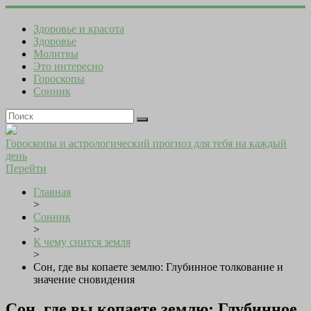
Здоровье и красота
Здоровье
Молитвы
Это интересно
Гороскопы
Сонник
Гороскопы и астрологический прогноз для тебя на каждый
день
Перейти
Главная
>
Сонник
>
К чему снится земля
>
Сон, где вы копаете землю: Глубинное толкование и
значение сновидения
Сон, где вы копаете землю: Глубинное