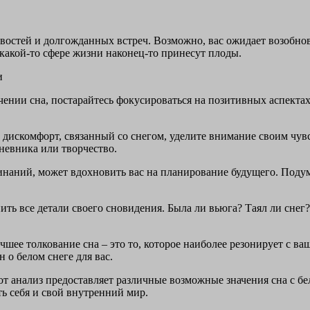
новостей и долгожданных встреч. Возможно, вас ожидает возобн
 какой-то сфере жизни наконец-то принесут плоды.
и
чении сна, постарайтесь фокусироваться на позитивных аспектах
 дискомфорт, связанный со снегом, уделите внимание своим чув
дневника или творчество.
наний, может вдохновить вас на планирование будущего. Подумай
ть все детали своего сновидения. Была ли вьюга? Таял ли сне
чшее толкование сна – это то, которое наиболее резонирует с 
 о белом снеге для вас.
от анализ предоставляет различные возможные значения сна с бе
ь себя и свой внутренний мир.