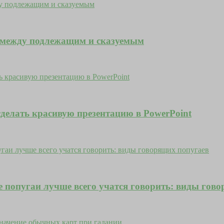
е между подлежащим и сказуемым
сделать красивую презентацию в PowerPoint
е попугаи лучше всего учатся говорить: виды гов