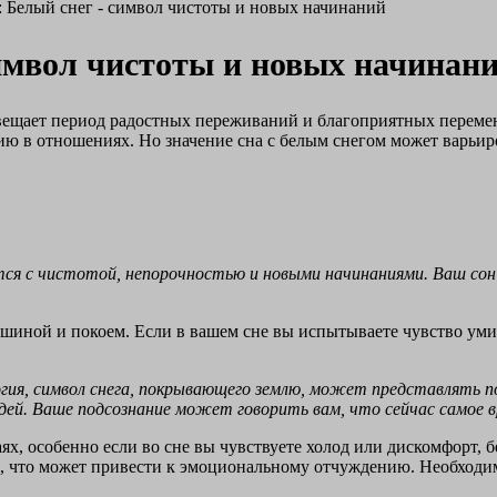
: Белый снег - символ чистоты и новых начинаний
символ чистоты и новых начинан
двещает период радостных переживаний и благоприятных переме
ю в отношениях. Но значение сна с белым снегом может варьиро
ся с чистотой, непорочностью и новыми начинаниями. Ваш сон
шиной и покоем. Если в вашем сне вы испытываете чувство умиро
ия, символ снега, покрывающего землю, может представлять по
дей. Ваше подсознание может говорить вам, что сейчас самое в
ях, особенно если во сне вы чувствуете холод или дискомфорт,
, что может привести к эмоциональному отчуждению. Необходим