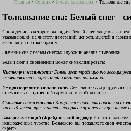
Главная
>
Сонник
>
К чему снится снег
>
Толкование сна
Толкование сна: Белый снег - 
Сновидение, в котором вы видите белый снег, чаще всего пре
указывающий на чистоту намерений, ясность мыслей и гармони
ассоциаций с этим образом.
Значение сна с белым снегом: Глубокий анализ символики
Белый снег в сновидении может символизировать:
Чистоту и невинность:
Белый цвет традиционно ассоциирует
избавиться от старых обид и негативных эмоций.
Умиротворение и спокойствие:
Снег часто ассоциируется с ти
стремитесь к внутренней гармонии и стабильности.
Скрытые возможности:
Как утверждает юнгианская психолог
чистый холст, приглашает к творчеству и реализации новых и
Заморозку эмоций (Фрейдистский подход):
В некоторых случа
невыраженные чувства. Возможно, вы подавляете свои чувства
скрыть.