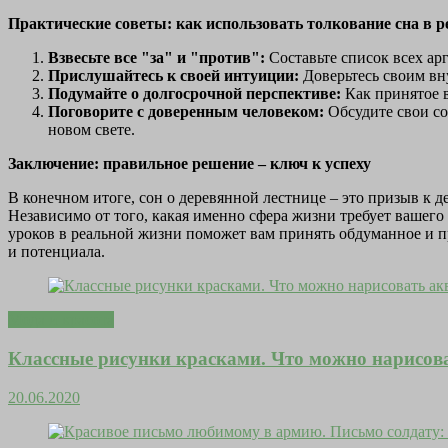
Практические советы: как использовать толкование сна в 
Взвесьте все "за" и "против":
Составьте список всех ар
Прислушайтесь к своей интуиции:
Доверьтесь своим вн
Подумайте о долгосрочной перспективе:
Как принятое в
Поговорите с доверенным человеком:
Обсудите свои со
новом свете.
Заключение: правильное решение – ключ к успеху
В конечном итоге, сон о деревянной лестнице – это призыв к д
Независимо от того, какая именно сфера жизни требует вашег
уроков в реальной жизни поможет вам принять обдуманное и п
и потенциала.
Мода и красота
Классные рисунки красками. Что можно нарисов
20.06.2020