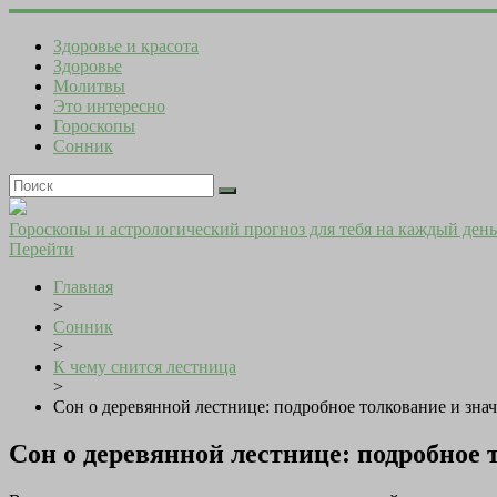
Здоровье и красота
Здоровье
Молитвы
Это интересно
Гороскопы
Сонник
Гороскопы и астрологический прогноз для тебя на каждый день
Перейти
Главная
>
Сонник
>
К чему снится лестница
>
Сон о деревянной лестнице: подробное толкование и зна
Сон о деревянной лестнице: подробное 