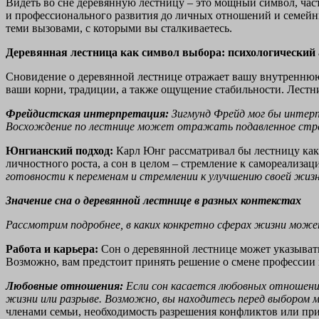
Видеть во сне деревянную лестницу – это мощный символ, час
и профессионального развития до личных отношений и семейны
теми вызовами, с которыми вы сталкиваетесь.
Деревянная лестница как символ выбора: психологический 
Сновидение о деревянной лестнице отражает вашу внутреннюю
ваши корни, традиции, а также ощущение стабильности. Лестни
Фрейдистская интерпретация:
Зигмунд Фрейд мог бы интерпр
Восхождение по лестнице может отражать подавленное стре
Юнгианский подход:
Карл Юнг рассматривал бы лестницу как 
личностного роста, а сон в целом – стремление к самореализац
готовности к переменам и стремлении к улучшению своей жизни
Значение сна о деревянной лестнице в разных контекстах
Рассмотрим подробнее, в каких конкретно сферах жизни может
Работа и карьера:
Сон о деревянной лестнице может указыват
Возможно, вам предстоит принять решение о смене профессии
Любовные отношения:
Если сон касается любовных отношени
жизни или разрыве. Возможно, вы находитесь перед выбором 
членами семьи, необходимость разрешения конфликтов или пр