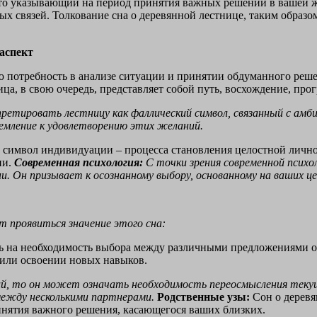
то указывающий на период принятия важных решений в вашей жи
х связей. Толкование сна о деревянной лестнице, таким образ
аспект
 потребность в анализе ситуации и принятии обдуманного реше
ца, в свою очередь, представляет собой путь, восхождение, про
етировать лестницу как фаллический символ, связанный с амби
мление к удовлетворению этих желаний.
символ индивидуации – процесса становления целостной личнос
ии.
Современная психология:
С точки зрения современной психо
. Он призывает к осознанному выбору, основанному на ваших це
 проявиться значение этого сна:
ь на необходимость выбора между различными предложениями о
 или освоении новых навыков.
й, то он может означать необходимость переосмысления теку
между несколькими партнерами.
Родственные узы:
Сон о деревя
инятия важного решения, касающегося ваших близких.