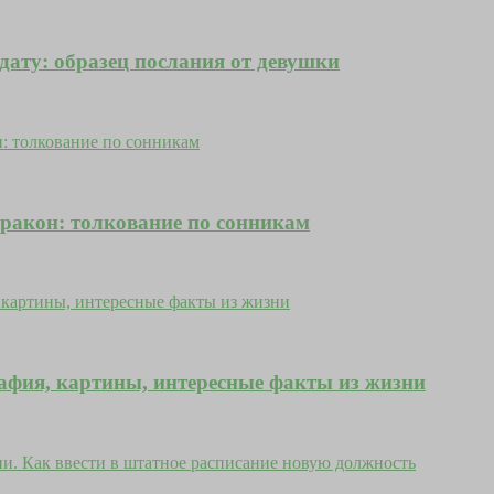
ату: образец послания от девушки
 дракон: толкование по сонникам
афия, картины, интересные факты из жизни