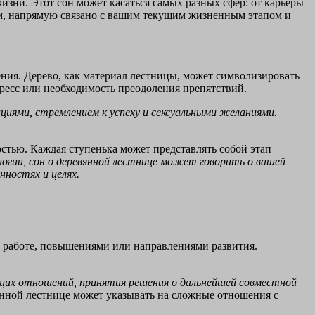
зни. Этот сон может касаться самых разных сфер: от карьеры
ом, напрямую связано с вашим текущим жизненным этапом и
ния. Дерево, как материал лестницы, может символизировать
гресс или необходимость преодоления препятствий.
циями, стремлением к успеху и сексуальными желаниями.
тью. Каждая ступенька может представлять собой этап
логии, сон о деревянной лестнице может говорить о вашей
нностях и целях.
 работе, повышениями или направлениями развития.
щих отношений, принятия решения о дальнейшей совместной
нной лестнице может указывать на сложные отношения с