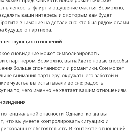
ьках может предсказывать новое романтическое
знь легкость, флирт и ощущение счастья. Возможно,
азделять ваши интересы и с которым вам будет
ратите внимание на детали сна: кто был рядом с вами
ва будущего партнера.
 существующих отношений
 такое сновидение может символизировать
зи с партнером. Возможно, вы найдете новые способы
ошения больше спонтанности и романтики. Сон может
льше внимания партнеру, окружать его заботой и
ие чувства вы испытывали во сне: радость,
ут на то, чего именно не хватает вашим отношениям.
сновидения
и потенциальной опасности. Однако, когда вы
ает, что вы умеете контролировать ситуацию и
 рискованных обстоятельств. В контексте отношений