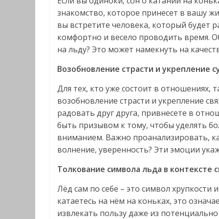
Если вы одиноки, сон о катании на кон
знакомство, которое принесет в вашу жи
вы встретите человека, который будет р
комфортно и весело проводить время. Об
на льду? Это может намекнуть на качест
Возобновление страсти и укрепление
Для тех, кто уже состоит в отношениях,
возобновление страсти и укрепление свя
радовать друг друга, привнесете в отн
быть призывом к тому, чтобы уделять бо
вниманием. Важно проанализировать, как
волнение, уверенность? Эти эмоции укаж
Толкование символа льда в контексте 
Лёд сам по себе – это символ хрупкости 
катаетесь на нём на коньках, это означ
извлекать пользу даже из потенциально