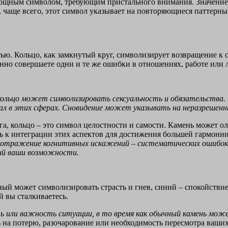
 мощным символом, требующим пристального внимания. Значение 
, чаще всего, этот символ указывает на повторяющиеся паттер
ью. Кольцо, как замкнутый круг, символизирует возвращение к од
нно совершаете одни и те же ошибки в отношениях, работе или 
 кольцо может символизировать сексуальность и обязательст
л в этих сферах. Сновидение может указывать на неразрешенны
, кольцо – это символ целостности и самости. Камень может ол
 к интеграции этих аспектов для достижения большей гармонии
к отражение когнитивных искажений – систематических ошибок
ий ваши возможности.
ый может символизировать страсть и гнев, синий – спокойствие
 вы сталкиваетесь.
 или важность ситуации, в то время как обычный камень може
на потерю, разочарование или необходимость пересмотра ваших