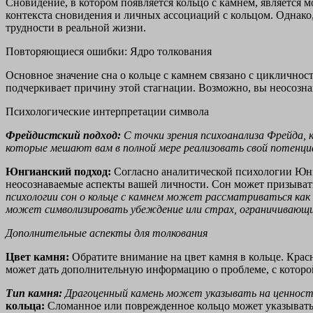
Сновидение, в котором появляется кольцо с камнем, является
контекста сновидения и личных ассоциаций с кольцом. Однако
трудности в реальной жизни.
Повторяющиеся ошибки: Ядро толкования
Основное значение сна о кольце с камнем связано с цикличност
подчеркивает причину этой стагнации. Возможно, вы неосозна
Психологические интерпретации символа
Фрейдистский подход:
С точки зрения психоанализа Фрейда,
которые мешают вам в полной мере реализовать свой потенциа
Юнгианский подход:
Согласно аналитической психологии Юнга
неосознаваемые аспекты вашей личности. Сон может призывать
психологии сон о кольце с камнем может рассматриваться ка
может символизировать убеждение или страх, ограничивающ
Дополнительные аспекты для толкования
Цвет камня:
Обратите внимание на цвет камня в кольце. Красн
может дать дополнительную информацию о проблеме, с которой
Тип камня:
Драгоценный камень может указывать на ценность
кольца:
Сломанное или поврежденное кольцо может указывать 