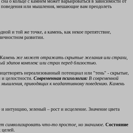
сна о кольце с камнем может варьироваться в зависимости от
ны поведения или мышления, мешающие вам преодолеть
ной и той же точке, а камень, как некое препятствие,
личностном развитии.
ва. Камень же может отражать скрытые желания или страхи,
й эдипов комплекс или страх перед близостью.
ицетворять нереализованный потенциал или "тень" - скрытые,
 и целостности.
Современная психология:
В современной
 мышления, приводящих к неадаптивному поведению. Камень
 и интуицию, зеленый – рост и исцеление. Значение цвета
т символизировать что-то простое, но значимое.
Состояние
 целей.