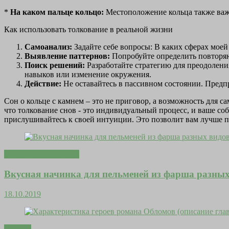
*
На каком пальце кольцо:
Местоположение кольца также важно
Как использовать толкование в реальной жизни
Самоанализ:
Задайте себе вопросы: В каких сферах мое
Выявление паттернов:
Попробуйте определить повторяю
Поиск решений:
Разработайте стратегию для преодолени
навыков или изменение окружения.
Действие:
Не оставайтесь в пассивном состоянии. Предп
Сон о кольце с камнем – это не приговор, а возможность для 
что толкование снов - это индивидуальный процесс, и ваше с
прислушивайтесь к своей интуиции. Это позволит вам лучше п
Любовь и отношения
Вкусная начинка для пельменей из фарша разных
18.10.2019
Притчи