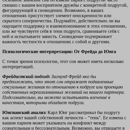
связано с вашим восприятием дружбы с конкретной подругой,
фигурирующей в сновидении. Возможно, в ваших
отношениях присутствует элемент неискренности или
скрытого соперничества. Подумайте, действительно ли вы
ощущаете поддержку и взаимопонимание в этих отношениях,
или же чувствуете себя в тени подруги, сравниваете себя с
ней и испытываете зависть. Сновидение подчеркивает
важность честности в отношениях с собой и другими.
Психологические интерпретации: От Фрейда до Юнга
С точки зрения психологии, этот сон может иметь несколько
интерпретаций.
Фрейдистский подход:
Зигмунд Фрейд мог бы
предположить, что этот сон отражает подавленные
сексуальные желания по отношению к подруге или проекцию
собственных нереализованных желаний на вашего партнера.
Подсознательно, вы можете испытывать влечение к
качествам, которыми обладает подруга.
Юнгианский анализ:
Карл Юнг рассматривал бы подругу
как аспект вашей собственной личности – "тень". Ее измена с
вашим парнем может указывать на конфликт между
сознательным и бессознательным. Возможно, вы отрицаете в