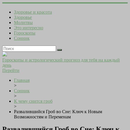
Здоровье и красота
Здоровье
Молитвы
Это интересно
Гороскопы
Сонник
Гороскопы и астрологический прогноз для тебя на каждый
день
Перейти
Главная
>
Сонник
>
К чему снится гроб
>
Развалившийся Гроб во Сне: Ключ к Новым
Возможностям и Переменам
Развалившийся Гроб во Сне: Ключ к