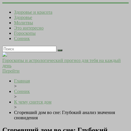
Здоровье и красота
Здоровье
Молитвы
Это интересно
Гороскопы
Сонник
Гороскопы и астрологический прогноз для тебя на каждый
день
Перейти
Главная
>
Сонник
>
К чему снится дом
>
Сгоревший дом во сне: Глубокий анализ значения
сновидения
Сгоревший дом во сне: Глубокий