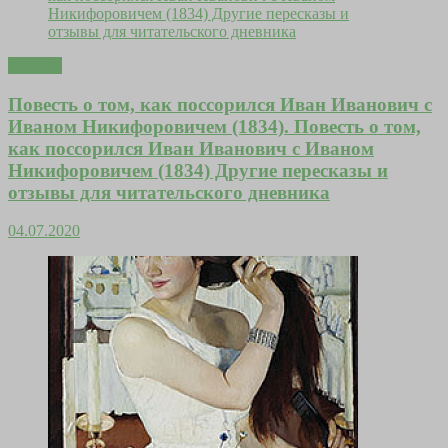
Счастье
Повесть о том, как поссорился Иван Иванович с
Иваном Никифоровичем (1834). Повесть о том,
как поссорился Иван Иванович с Иваном
Никифоровичем (1834) Другие пересказы и
отзывы для читательского дневника
04.07.2020