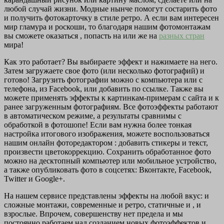
любой случай жизни. Модные нынче помогут состарить фото
и получить фотокарточку в стиле ретро. А если вам интересен
мир гламура и роскоши, то благодаря нашим фотомонтажам
вы сможете оказаться , попасть на или же на
разных стран
мира!
Как это работает? Вы выбираете эффект и нажимаете на него.
Затем загружаете свое фото (или несколько фотографий) и
готово! Загрузить фотографии можно с компьютера или с
телефона, из Facebook, или добавить по ссылке. Также вы
можете применять эффекты к картинкам-примерам с сайта и к
ранее загруженным фотографиям. Все фотоэффекты работают
в автоматическом режиме, а результаты сравнимы с
обработкой в фотошопе! Если вам нужна более тонкая
настройка итогового изображения, можете воспользоваться
нашим онлайн фоторедактором : добавить стикеры и текст,
произвести цветокоррекцию. Сохранить обработанное фото
можно на десктопный компьютер или мобильное устройство,
а также опубликовать фото в соцсетях: Вконтакте, Facebook,
Twitter и Google+.
На нашем сервисе представлены эффекты на любой вкус: и
сложные монтажи, современные и ретро, статичные и , и
взрослые. Впрочем, совершенству нет предела и мы
постоянно работаем над созданием новых фотоэффектов и