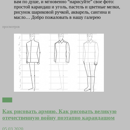
вам по душе, и мгновенно “нарисуйте” свое фото:
простой карандаш и уголь, пастель и цветные мелки,
рисунок шариковой ручкой, акварель, сангина и
масло… Добро пожаловать в нашу галерею
просмотров
Дети
Как рисовать армию. Как рисовать великую
отечественную войну поэтапно карандашом
05.03.2020