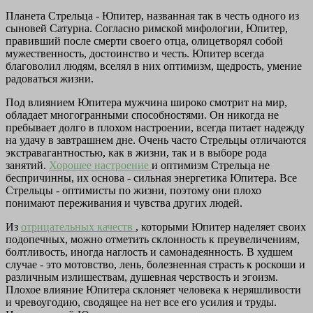
Планета Стрельца - Юпитер, названная так в честь одного из
сыновей Сатурна. Согласно римской мифологии, Юпитер,
правивший после смерти своего отца, олицетворял собой
мужественность, достоинство и честь. Юпитер всегда
благоволил людям, вселял в них оптимизм, щедрость, умение
радоваться жизни.
Под влиянием Юпитера мужчина широко смотрит на мир,
обладает многогранными способностями. Он никогда не
пребывает долго в плохом настроении, всегда питает надежду
на удачу в завтрашнем дне. Очень часто Стрельцы отличаются
экстравагантностью, как в жизни, так и в выборе рода
занятий.
Хорошее настроение
и оптимизм Стрельца не
беспричинны, их основа - сильная энергетика Юпитера. Все
Стрельцы - оптимисты по жизни, поэтому они плохо
понимают переживания и чувства других людей.
Из
отрицательных качеств
, которыми Юпитер наделяет своих
подопечных, можно отметить склонность к преувеличениям,
болтливость, иногда наглость и самонадеянность. В худшем
случае - это мотовство, лень, болезненная страсть к роскоши и
различным излишествам, душевная черствость и эгоизм.
Плохое влияние Юпитера склоняет человека к неряшливости
и чревоугодию, сводящее на нет все его усилия и труды.