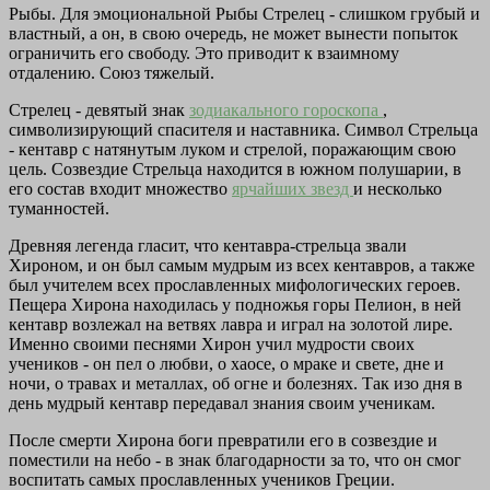
Рыбы. Для эмоциональной Рыбы Стрелец - слишком грубый и
властный, а он, в свою очередь, не может вынести попыток
ограничить его свободу. Это приводит к взаимному
отдалению. Союз тяжелый.
Стрелец - девятый знак
зодиакального гороскопа
,
символизирующий спасителя и наставника. Символ Стрельца
- кентавр с натянутым луком и стрелой, поражающим свою
цель. Созвездие Стрельца находится в южном полушарии, в
его состав входит множество
ярчайших звезд
и несколько
туманностей.
Древняя легенда гласит, что кентавра-стрельца звали
Хироном, и он был самым мудрым из всех кентавров, а также
был учителем всех прославленных мифологических героев.
Пещера Хирона находилась у подножья горы Пелион, в ней
кентавр возлежал на ветвях лавра и играл на золотой лире.
Именно своими песнями Хирон учил мудрости своих
учеников - он пел о любви, о хаосе, о мраке и свете, дне и
ночи, о травах и металлах, об огне и болезнях. Так изо дня в
день мудрый кентавр передавал знания своим ученикам.
После смерти Хирона боги превратили его в созвездие и
поместили на небо - в знак благодарности за то, что он смог
воспитать самых прославленных учеников Греции.