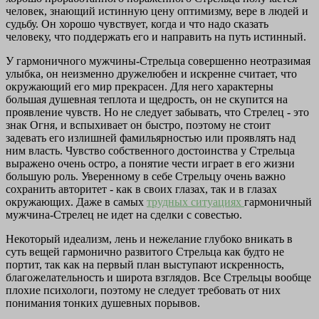
человек, знающий истинную цену оптимизму, вере в людей и
судьбу. Он хорошо чувствует, когда и что надо сказать
человеку, что поддержать его и направить на путь истинный.
У гармоничного мужчины-Стрельца совершенно неотразимая
улыбка, он неизменно дружелюбен и искренне считает, что
окружающий его мир прекрасен. Для него характерны
большая душевная теплота и щедрость, он не скупится на
проявление чувств. Но не следует забывать, что Стрелец - это
знак Огня, и вспыхивает он быстро, поэтому не стоит
задевать его излишней фамильярностью или проявлять над
ним власть. Чувство собственного достоинства у Стрельца
выражено очень остро, а понятие чести играет в его жизни
большую роль. Уверенному в себе Стрельцу очень важно
сохранить авторитет - как в своих глазах, так и в глазах
окружающих. Даже в самых
трудных ситуациях
гармоничный
мужчина-Стрелец не идет на сделки с совестью.
Некоторый идеализм, лень и нежелание глубоко вникать в
суть вещей гармонично развитого Стрельца как будто не
портит, так как на первый план выступают искренность,
благожелательность и широта взглядов. Все Стрельцы вообще
плохие психологи, поэтому не следует требовать от них
понимания тонких душевных порывов.