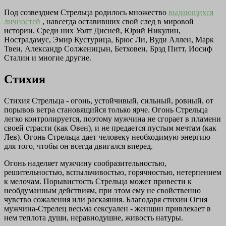
Под созвездием Стрельца родилось множество
выдающихся
личностей
, навсегда оставивших свой след в мировой
истории. Среди них Уолт Дисней, Юрий Никулин,
Нострадамус, Эмир Кустурица, Брюс Ли, Вуди Аллен, Марк
Твен, Александр Солженицын, Бетховен, Брэд Питт, Иосиф
Сталин и многие другие.
Стихия
Стихия Стрельца - огонь, устойчивый, сильный, ровный, от
порывов ветра становящийся только ярче. Огонь Стрельца
легко контролируется, поэтому мужчина не сгорает в пламени
своей страсти (как Овен), и не предается пустым мечтам (как
Лев). Огонь Стрельца дает человеку необходимую энергию
для того, чтобы он всегда двигался вперед.
Огонь наделяет мужчину сообразительностью,
решительностью, вспыльчивостью, горячностью, нетерпением
к мелочам. Порывистость Стрельца может привести к
необдуманным действиям, при этом ему не свойственно
чувство сожаления или раскаяния. Благодаря стихии Огня
мужчина-Стрелец весьма сексуален - женщин привлекает в
нем теплота души, неравнодушие, живость натуры.