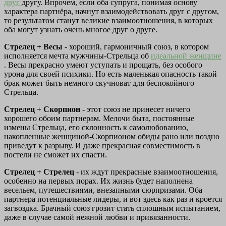
друг
другу. Впрочем, если оба супруга, понимая основу
характера партнёра, начнут взаимодействовать друг с другом,
то результатом станут великие взаимоотношения, в которых
оба могут узнать очень многое друг о друге.
Стрелец + Весы
- хороший, гармоничный союз, в котором
исполняется мечта мужчины-Стрельца об
идеальной женщине
. Весы прекрасно умеют уступать и прощать, без особого
урона для своей психики. Но есть маленькая опасность такой
брак может быть немного скучноват для беспокойного
Стрельца.
Стрелец + Скорпион
- этот союз не принесет ничего
хорошего обоим партнерам. Мелочи быта, постоянные
измены Стрельца, его склонность к самолюбованию,
накопленные женщиной-Скорпионом обиды рано или поздно
приведут к разрыву. И даже прекрасная совместимость в
постели не сможет их спасти.
Стрелец + Стрелец
- их ждут прекрасные взаимоотношения,
особенно на первых порах. Их жизнь будет наполнена
весельем, путешествиями, внезапными сюрпризами. Оба
партнера потенциальные лидеры, и вот здесь как раз и кроется
загвоздка. Брачный союз грозит стать сплошным испытанием,
даже в случае самой нежной любви и привязанности.