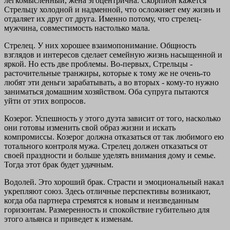
легкомысленный, жена эгоцентрична. Скорпион кажется
Стрельцу холодной и надменной, что осложняет ему жизнь и
отдаляет их друг от друга. Именно потому, что стрелец-
мужчина, совместимость настолько мала.
Стрелец. У них хорошее взаимопонимание. Общность
взглядов и интересов сделает семейную жизнь насыщенной и
яркой. Но есть две проблемы. Во-первых, Стрельцы -
расточительные транжиры, которые к тому же не очень-то
любят эти деньги зарабатывать, а во вторых - кому-то нужно
заниматься домашним хозяйством. Оба супруга пытаются
уйти от этих вопросов.
Козерог. Успешность у этого дуэта зависит от того, насколько
они готовы изменить свой образ жизни и искать
компромиссы. Козерог должна отказаться от так любимого ею
тотального контроля мужа. Стрелец должен отказаться от
своей праздности и больше уделять внимания дому и семье.
Тогда этот брак будет удачным.
Водолей. Это хороший брак. Страсти и эмоциональный накал
укрепляют союз. Здесь отличные перспективы возникают,
когда оба партнера стремятся к новым и неизведанным
горизонтам. Размеренность и спокойствие губительно для
этого альянса и приведет к изменам.