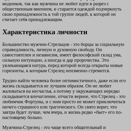
модников, так как мужчина не любит идти в разрез с
общественным мнением, и старается одеждой подчеркнуть
свою принадлежность к той группе людей, к которой он
считает себя принадлежащим.
Характеристика личности
Большинство мужчин-Стрельцов - это борцы за социальную
справедливость, личную и духовную свободу. Он
самостоятелен и независим, имеет философский склад ума,
сильную интуицию, а иногда и дар пророчества. Это
увлекающаяся натура, перед которой всегда открыты новые
горизонты, к которым Стрелец неизменно стремится.
Трудно найти человека более оптимистичного, даже если его
жизнь складывается не лучшим образом. Он не любит
жаловаться на несчастья, а потому у окружающих нередко
складывается впечатление, отчасти верное, что Стрелец - это
любимчик Фортуны, и с ним просто не может приключиться
ничего страшного или трагического. Он свято верит, что
завтра будет лучше, чем вчера, и жизнь редко «бьет» его по-
настоящему больно.
Мужчина-Стрелец - это чаще всего общительный и