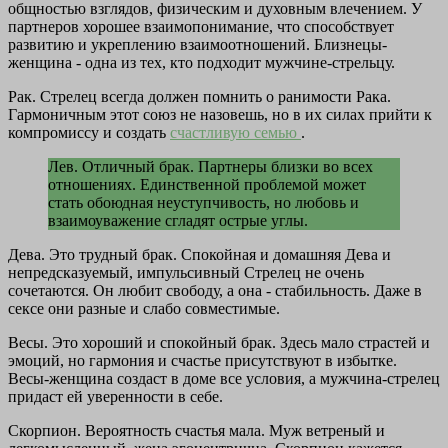
общностью взглядов, физическим и духовным влечением. У
партнеров хорошее взаимопонимание, что способствует
развитию и укреплению взаимоотношений. Близнецы-
женщина - одна из тех, кто подходит мужчине-стрельцу.
Рак. Стрелец всегда должен помнить о ранимости Рака.
Гармоничным этот союз не назовешь, но в их силах прийти к
компромиссу и создать
счастливую семью
.
Лев. Отличный брак. Партнеры близки во всех
отношениях. Единственной проблемой может
стать обоюдная неуступчивость, но любовь и
взаимоуважение сгладят острые углы.
Дева. Это трудный брак. Спокойная и домашняя Дева и
непредсказуемый, импульсивный Стрелец не очень
сочетаются. Он любит свободу, а она - стабильность. Даже в
сексе они разные и слабо совместимые.
Весы. Это хороший и спокойный брак. Здесь мало страстей и
эмоций, но гармония и счастье присутствуют в избытке.
Весы-женщина создаст в доме все условия, а мужчина-стрелец
придаст ей уверенности в себе.
Скорпион. Вероятность счастья мала. Муж ветреный и