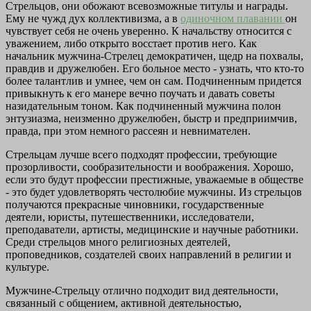
Стрельцов, они обожают всевозможные титулы и награды.
Ему не чужд дух коллективизма, а в
одиночном плавании
он
чувствует себя не очень уверенно. К начальству относится с
уважением, либо открыто восстает против него. Как
начальник мужчина-Стрелец демократичен, щедр на похвалы,
правдив и дружелюбен. Его больное место - узнать, что кто-то
более талантлив и умнее, чем он сам. Подчиненным придется
привыкнуть к его манере вечно поучать и давать советы
назидательным тоном. Как подчиненный мужчина полон
энтузиазма, неизменно дружелюбен, быстр и предприимчив,
правда, при этом немного рассеян и невнимателен.
Стрельцам лучше всего подходят профессии, требующие
прозорливости, сообразительности и воображения. Хорошо,
если это будут профессии престижные, уважаемые в обществе
- это будет удовлетворять честолюбие мужчины. Из стрельцов
получаются прекрасные чиновники, государственные
деятели, юристы, путешественники, исследователи,
преподаватели, артисты, медицинские и научные работники.
Среди стрельцов много религиозных деятелей,
проповедников, создателей своих направлений в религии и
культуре.
Мужчине-Стрельцу отлично подходит вид деятельности,
связанный с общением, активной деятельностью,