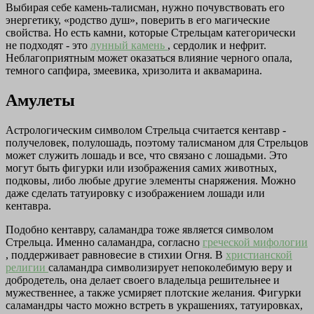
Выбирая себе камень-талисман, нужно почувствовать его
энергетику, «родство душ», поверить в его магические
свойства. Но есть камни, которые Стрельцам категорически
не подходят - это
лунный камень
, сердолик и нефрит.
Неблагоприятным может оказаться влияние черного опала,
темного сапфира, змеевика, хризолита и аквамарина.
Амулеты
Астрологическим символом Стрельца считается кентавр -
получеловек, полулошадь, поэтому талисманом для Стрельцов
может служить лошадь и все, что связано с лошадьми. Это
могут быть фигурки или изображения самих животных,
подковы, либо любые другие элементы снаряжения. Можно
даже сделать татуировку с изображением лошади или
кентавра.
Подобно кентавру, саламандра тоже является символом
Стрельца. Именно саламандра, согласно
греческой мифологии
, поддерживает равновесие в стихии Огня. В
христианской
религии
саламандра символизирует непоколебимую веру и
добродетель, она делает своего владельца решительнее и
мужественнее, а также усмиряет плотские желания. Фигурки
саламандры часто можно встреть в украшениях, татуировках,