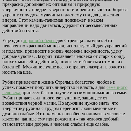
прекрасно дополняет их оптимизм и природную
энергичность, придает уверенности и решительности. Бирюза
укрепит силу духа мужчины и даст ему сил для движения
вперед. Этот камень-талисман подскажет, в каком
направлении надо двигаться, удержит от бессмысленных
действий и суеты.
Еще один
хороший оберег
для Стрельца - лазурит. Этот
невероятно красивый минерал, используемый для украшений
и поделок, привносит в жизнь человека искренность, удачу,
добрые чувства. Лазурит избавляет человека от старых обид,
плохих мыслей и действий, помогает избавиться от многих
болезней. Мужчине лучше всего оправить лазурит в золото и
носить на шее.
Рубин привлечет в жизнь Стрельца богатство, любовь и
успех, поможет получить лидерство и власть, а для
семейного
человека
принесет благополучие и взаимопонимание в семье.
Рубин придает сил, прогоняет уныние, защищает от
воздействия черной магии. Но мужчине нужно знать, что
энергетику рубина с трудом переносят люди мелочные и
духовно слабые. Этот камень способен усиливать в человеке
качества, данные ему при рождении - так человек добрый
становится еще добрее, а человек слабый еще слабее.