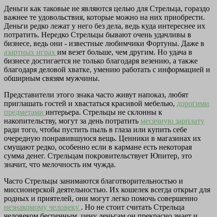
Деньги как таковые не являются целью для Стрельца, гораздо
важнее те удовольствия, которые можно на них приобрести.
Деньги редко лежат у него без дела, ведь куда интереснее их
потратить. Нередко Стрельцы бывают очень удачливы в
бизнесе, ведь они - известные любимчики Фортуны. Даже в
азартных играх
им везет больше, чем другим. Но удача в
бизнесе достигается не только благодаря везению, а также
благодаря деловой хватке, умению работать с информацией и
обширным связям мужчины.
Представители этого знака часто живут напоказ, любят
приглашать гостей и хвастаться красивой мебелью,
дорогими
предметами
интерьера. Стрельцы не склонны к
накопительству, могут за день потратить
месячную зарплату
ради того, чтобы пустить пыль в глаза или купить себе
очередную понравившуюся вещь. Ценники в магазинах их
смущают редко, особенно если в кармане есть некоторая
сумма денег. Стрельцам покровительствует Юпитер, это
значит, что мелочность им чужда.
Часто Стрельцы занимаются благотворительностью и
миссионерской деятельностью. Их кошелек всегда открыт для
родных и приятелей, они могут легко помочь совершенно
незнакомому человеку
. Но не стоит считать Стрельца
человеком беспечным, цену деньгам он прекрасно знает и