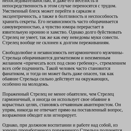
непоследовательностью, и даже его веселость и
непосредственность в этом случае переносятся с трудом.
Умственный блеск может перейти в сарказм и
эксцентричность, а также в болтливость и неспособность
хранить секреты. Его независимость часто оборачивается
самоуверенностью, а чувство юмора перерастает в
язвительную иронию и хамство. Однако долго буйствовать
Стрелец не умеет, так же как ему неведомы муки совести.
Стрелец вообще не склонен к долгим переживаниям.
Свободолюбие и независимость негармоничного мужчины-
Стрельца оборачиваются догматизмом и неизменным
желанием «причесать всех под свою гребенку», стремлением
всех себе подчинить. Такой человек часто становится
фанатиком, и тогда он может быть даже опасен, так как
обаяние Стрельца сильно действует на окружающих,
особенно на молодежь.
Пораженный Стрелец не менее обаятелен, чем Стрелец
гармоничный, и иногда он использует свое обаяние в
корыстных целях, становясь отчаянным авантюристом. Он
упрям, никогда не отвечает прямо на поставленный вопрос,
возражения обходит или игнорирует.
Однако, при должном воспитании и работе над собой, из
хорошо проработанного пораженного Стрельца получается