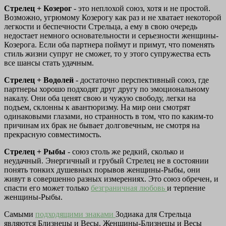
Стрелец + Козерог
- это неплохой союз, хотя и не простой.
Возможно, угрюмому Козерогу как раз и не хватает некоторой
легкости и беспечности Стрельца, а ему в свою очередь
недостает немного основательности и серьезности женщины-
Козерога. Если оба партнера поймут и примут, что поменять
стиль жизни супруг не сможет, то у этого супружества есть
все шансы стать удачным.
Стрелец + Водолей
- достаточно перспективный союз, где
партнеры хорошо подходят друг другу по эмоциональному
накалу. Они оба ценят свою и чужую свободу, легки на
подъем, склонны к авантюризму. На мир они смотрят
одинаковыми глазами, но странность в том, что по каким-то
причинам их брак не бывает долговечным, не смотря на
прекрасную совместимость.
Стрелец + Рыбы
- союз столь же редкий, сколько и
неудачный. Энергичный и грубый Стрелец не в состоянии
понять тонких душевных порывов женщины-Рыбы, они
живут в совершенно разных измерениях. Это союз обречен, и
спасти его может только
безграничная любовь
и терпение
женщины-Рыбы.
Самыми
подходящими знаками
Зодиака для Стрельца
являются Близнецы и Весы. Женщины-Близнецы и Весы