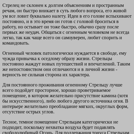
Стрелец не склонен к долгим объяснениям и пространным
речам, он быстро вникает в суть любого вопроса, его живой
ум все ловит буквально налету. Идеи в его голове вспыхивают
постоянно, и в это время он готов с головой броситься в
работу, но остывает он тоже быстро, обычно сразу после
первых же неудач. Общаться с огненным человеком не всегда
легко, так как чаще всего он самоуверен, любит спорить и
командовать.
Огненный человек патологически нуждается в свободе, ему
чужда привычка к оседлому образу жизни. Стрельцы
постоянно жаждут новых путешествий и впечатлений. Таким
же непостоянством они отличаются и в личной жизни -
верность не сильная сторона их характера.
Для постоянного проживания огненному Стрельцу лучше
всего подойдет просторное, хорошо проветриваемое
помещение, в котором желательно присутствие камина (хотя
бы искусственного), либо любого другого источника огня. В
интерьере желательно преобладание мягких, округлых форм,
отсутствие острых углов.
Тесное, темное помещение Стрельцам категорически не
подходит, поскольку нехватка воздуха будет подавлять
свободолюбивый Огонь. Для поддержания тонуса Стрельцам