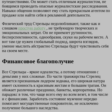
путешествиями. Он может стать отличным журналистом, не
боящимся проводить опасные журналистские расследования.
Навыки общения позволяют ему стать прекрасным агентом по
продаже или найти себя в рекламной деятельности.
Физический труд Стрельцы недолюбливают, также как и
слишком
простую работу
, не требующую творческих и
эмоциональных затрат. Он не приемлет рутинности,
бесперспективности, однообразия, скуки на рабочем месте. А
вот там где нужен глобальный подход, широта взглядов,
умение мыслить абстрактно Стрельцы будут чувствовать себя
на своем месте.
Финансовое благополучие
Все Стрельцы - яркие идеалисты, а потому отношения с
деньгами у них сложные. По части транжирства Стрелец
является признанным лидером зодиака, его широкая натура
имеет склонность к красивым жестам и большим тратам. Он
обожает различные праздники, банкеты, корпоративы. Но
парадокс в том, что чаще всего ему во всем везет, в том числе
и с финансами. Заработать состояние мужчине нередко
помогают могущественные покровители, не исключено
получение большого наследства.