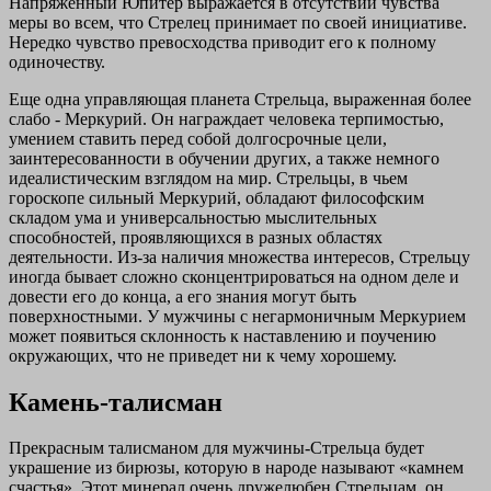
Напряженный Юпитер выражается в отсутствии чувства
меры во всем, что Стрелец принимает по своей инициативе.
Нередко чувство превосходства приводит его к полному
одиночеству.
Еще одна управляющая планета Стрельца, выраженная более
слабо - Меркурий. Он награждает человека терпимостью,
умением ставить перед собой долгосрочные цели,
заинтересованности в обучении других, а также немного
идеалистическим взглядом на мир. Стрельцы, в чьем
гороскопе сильный Меркурий, обладают философским
складом ума и универсальностью мыслительных
способностей, проявляющихся в разных областях
деятельности. Из-за наличия множества интересов, Стрельцу
иногда бывает сложно сконцентрироваться на одном деле и
довести его до конца, а его знания могут быть
поверхностными. У мужчины с негармоничным Меркурием
может появиться склонность к наставлению и поучению
окружающих, что не приведет ни к чему хорошему.
Камень-талисман
Прекрасным талисманом для мужчины-Стрельца будет
украшение из бирюзы, которую в народе называют «камнем
счастья». Этот минерал очень дружелюбен Стрельцам, он