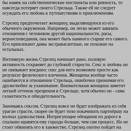
бы намек на собственнические инстинкты или ревность, то
навсегда потеряет своего Стрельца. Также ей не следует
осуждать его любовь к путешествиям и приключениям.
Стрелец предпочитает женщину, выделяющуюся из его
обычного окружения. Например, он легко может завязать
отношения с человеком другой национальности, расы,
вероисповедания, она может быть намного старше его самого.
Его привлекают дамы экстравагантные, не похожие на
остальных.
Интимную жизнь Стрелец начинает рано, половую
активность сохраняет до глубокой старости. Секс и любовь он
не связывает воедино: секс для него возможен просто как
результат физического влечения. Женщины вообще часто
ошибаются в отношении Стрельца, ошибочно принимая его
дружелюбие за ухаживание. Внимательная женщина заметит
легкий оттенок презрения в Стрельце, хотя обычно он - сама
галантность и обходительность.
Занимаясь сексом, Стрелец вовсе не будет изображать из себя
ураган страсти, скорее он будет тихо покачивать партнёршу на
волнах удовольствия. Интригующие обещания по дороге в
спальню нравятся ему гораздо больше, чем сам процесс. Но не
стоит обвинять его в ханжестве, Стрелец охотно пойдет на