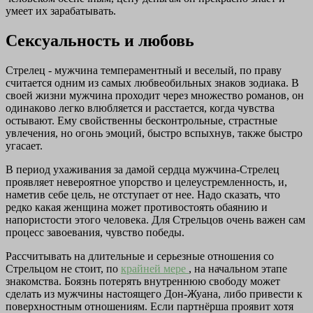
умеет их зарабатывать.
Сексуальность и любовь
Стрелец - мужчина темпераментный и веселый, по праву
считается одним из самых любвеобильных знаков зодиака. В
своей жизни мужчина проходит через множество романов, он
одинаково легко влюбляется и расстается, когда чувства
остывают. Ему свойственны бесконтрольные, страстные
увлечения, но огонь эмоций, быстро вспыхнув, также быстро
угасает.
В период ухаживания за дамой сердца мужчина-Стрелец
проявляет невероятное упорство и целеустремленность, и,
наметив себе цель, не отступает от нее. Надо сказать, что
редко какая женщина может противостоять обаянию и
напористости этого человека. Для Стрельцов очень важен сам
процесс завоевания, чувство победы.
Рассчитывать на длительные и серьезные отношения со
Стрельцом не стоит, по
крайней мере
, на начальном этапе
знакомства. Боязнь потерять внутреннюю свободу может
сделать из мужчины настоящего Дон-Жуана, либо привести к
поверхностным отношениям. Если партнёрша проявит хотя