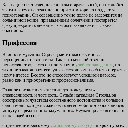
Как пациент Стрелец не слишком старательный, он не любит
тратить время на лечение, но при этом хорошо поддается
психотерапии. Он совершенно точно долго не задержится на
больничной койке, при малейшем облегчении постарается
сразу прекратить лечение - в этом и заключается главная
опасность.
Профессия
В юности мужчина-Стрелец метит высоко, иногда
переоценивает свои силы. Так как ему свойственно
непостоянство, часто он поступает в
учебное заведение
, но
так и не заканчивает его, увлекается делом, но быстро теряет к
нему интерес. Все это не способствует успешной карьере,
равно как и приобретению профессионализма.
Главное оружие в стремлении достичь успеха -
справедливость и честность. Судьба наградила Стрельцов
обостренным чувством собственного достоинства и большой
силой воли, которая может быть легко мобилизована в любую
минуту на реализацию задуманного. Неудачи редко выбивают
этих людей из седла.
Стремление к высокому
социальному статусу
- в крови у всех