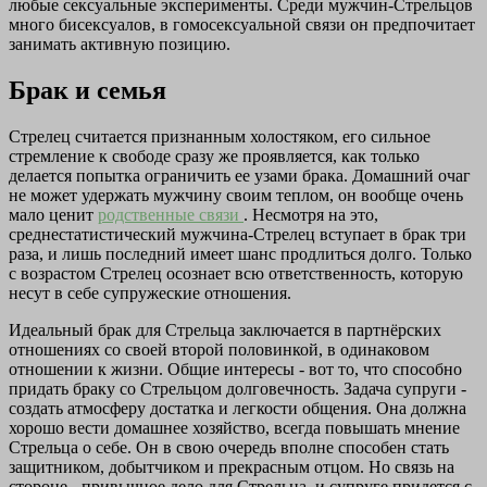
любые сексуальные эксперименты. Среди мужчин-Стрельцов
много бисексуалов, в гомосексуальной связи он предпочитает
занимать активную позицию.
Брак и семья
Стрелец считается признанным холостяком, его сильное
стремление к свободе сразу же проявляется, как только
делается попытка ограничить ее узами брака. Домашний очаг
не может удержать мужчину своим теплом, он вообще очень
мало ценит
родственные связи
. Несмотря на это,
среднестатистический мужчина-Стрелец вступает в брак три
раза, и лишь последний имеет шанс продлиться долго. Только
с возрастом Стрелец осознает всю ответственность, которую
несут в себе супружеские отношения.
Идеальный брак для Стрельца заключается в партнёрских
отношениях со своей второй половинкой, в одинаковом
отношении к жизни. Общие интересы - вот то, что способно
придать браку со Стрельцом долговечность. Задача супруги -
создать атмосферу достатка и легкости общения. Она должна
хорошо вести домашнее хозяйство, всегда повышать мнение
Стрельца о себе. Он в свою очередь вполне способен стать
защитником, добытчиком и прекрасным отцом. Но связь на
стороне - привычное дело для Стрельца, и супруге придется с