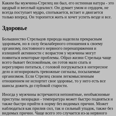
Каким бы мужчина-Стрелец ни был, его истинная натура - это
щедрый и веселый идеалист. Он думает умом и сердцем, не
всегда поступает мудро, спотыкается, встает и двигается
только вперед. Он торопится жить и хочет успеть везде и все.
Здоровье
Большинство Стрельцов природа наделила прекрасным
здоровьем, но в силу безалаберного отношения к своему
организму, постоянного нервного перенапряжения и
излишней активности с возрастом у мужчины могут
появиться некоторые проблемы. Образ жизни Стрельца чаще
всего бывает беспокойным, он готов мало спать и
нерегулярно питаться, с головой погружаться в интересное
дело и игнорировать тревожные сигналы, посылаемые
организмом. Если Стрелец своим легкомысленным
отношением не испортит свое здоровье, то у него есть все
шансы дожить до глубокой старости.
Иногда у мужчины встречаются непонятные, необъяснимые
приступы лихорадки - температура может быстро подняться и
также быстро прийти в норму без видимых причин. Может
наблюдаться как прилив сил, так и сильный упадок, также без
видимых причин. Чаще всего это случается из-за нервного