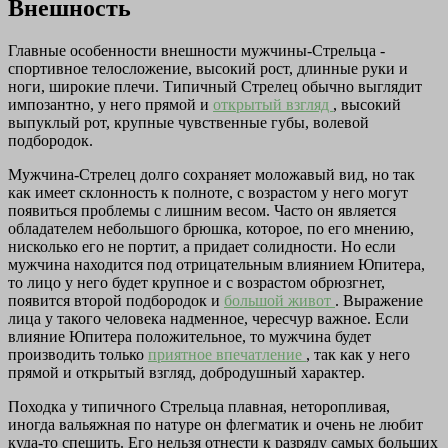
Внешность
Главные особенности внешности мужчины-Стрельца -
спортивное телосложение, высокий рост, длинные руки и
ноги, широкие плечи. Типичный Стрелец обычно выглядит
импозантно, у него прямой и
открытый взгляд
, высокий
выпуклый рот, крупные чувственные губы, волевой
подбородок.
Мужчина-Стрелец долго сохраняет моложавый вид, но так
как имеет склонность к полноте, с возрастом у него могут
появиться проблемы с лишним весом. Часто он является
обладателем небольшого брюшка, которое, по его мнению,
нисколько его не портит, а придает солидности. Но если
мужчина находится под отрицательным влиянием Юпитера,
то лицо у него будет крупное и с возрастом обрюзгнет,
появится второй подбородок и
большой живот
. Выражение
лица у такого человека надменное, чересчур важное. Если
влияние Юпитера положительное, то мужчина будет
производить только
приятное впечатление
, так как у него
прямой и открытый взгляд, добродушный характер.
Походка у типичного Стрельца плавная, неторопливая,
иногда вальяжная по натуре он флегматик и очень не любит
куда-то спешить. Его нельзя отнести к разряду самых больших