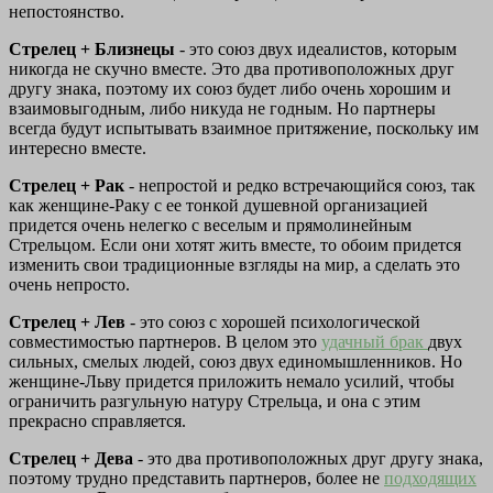
непостоянство.
Стрелец + Близнецы
- это союз двух идеалистов, которым
никогда не скучно вместе. Это два противоположных друг
другу знака, поэтому их союз будет либо очень хорошим и
взаимовыгодным, либо никуда не годным. Но партнеры
всегда будут испытывать взаимное притяжение, поскольку им
интересно вместе.
Стрелец + Рак
- непростой и редко встречающийся союз, так
как женщине-Раку с ее тонкой душевной организацией
придется очень нелегко с веселым и прямолинейным
Стрельцом. Если они хотят жить вместе, то обоим придется
изменить свои традиционные взгляды на мир, а сделать это
очень непросто.
Стрелец + Лев
- это союз с хорошей психологической
совместимостью партнеров. В целом это
удачный брак
двух
сильных, смелых людей, союз двух единомышленников. Но
женщине-Льву придется приложить немало усилий, чтобы
ограничить разгульную натуру Стрельца, и она с этим
прекрасно справляется.
Стрелец + Дева
- это два противоположных друг другу знака,
поэтому трудно представить партнеров, более не
подходящих