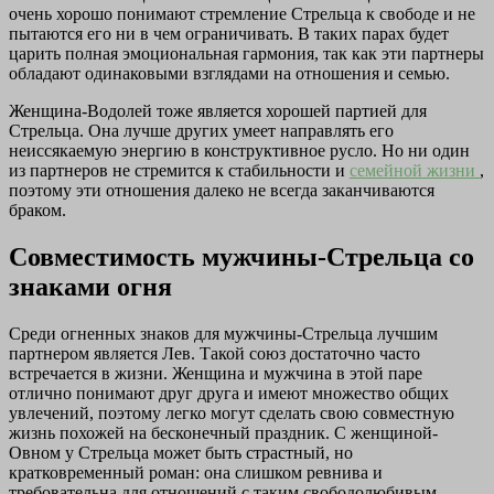
очень хорошо понимают стремление Стрельца к свободе и не
пытаются его ни в чем ограничивать. В таких парах будет
царить полная эмоциональная гармония, так как эти партнеры
обладают одинаковыми взглядами на отношения и семью.
Женщина-Водолей тоже является хорошей партией для
Стрельца. Она лучше других умеет направлять его
неиссякаемую энергию в конструктивное русло. Но ни один
из партнеров не стремится к стабильности и
семейной жизни
,
поэтому эти отношения далеко не всегда заканчиваются
браком.
Совместимость мужчины-Стрельца со
знаками огня
Среди огненных знаков для мужчины-Стрельца лучшим
партнером является Лев. Такой союз достаточно часто
встречается в жизни. Женщина и мужчина в этой паре
отлично понимают друг друга и имеют множество общих
увлечений, поэтому легко могут сделать свою совместную
жизнь похожей на бесконечный праздник. С женщиной-
Овном у Стрельца может быть страстный, но
кратковременный роман: она слишком ревнива и
требовательна для отношений с таким свободолюбивым