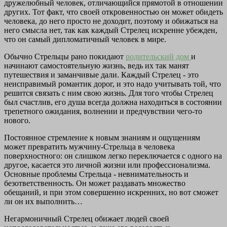
дружелюбный человек, отличающийся прямотой в отношении
других. Тот факт, что своей откровенностью он может обидеть
человека, до него просто не доходит, поэтому и обижаться на
него смысла нет, так как каждый Стрелец искренне убежден,
что он самый дипломатичный человек в мире.
Обычно Стрельцы рано покидают
родительский дом
и
начинают самостоятельную жизнь, ведь их так манят
путешествия и заманчивые дали. Каждый Стрелец - это
неисправимый романтик дорог, и это надо учитывать той, что
решится связать с ним свою жизнь. Для того чтобы Стрелец
был счастлив, его душа всегда должна находиться в состоянии
трепетного ожидания, волнении и предчувствии чего-то
нового.
Постоянное стремление к новым знаниям и ощущениям
может превратить мужчину-Стрельца в человека
поверхностного: он слишком легко переключается с одного на
другое, касается это личной жизни или профессионализма.
Основные проблемы Стрельца - невнимательность и
безответственность. Он может раздавать множество
обещаний, и при этом совершенно искренних, но вот сможет
ли он их выполнить…
Негармоничный Стрелец обижает людей своей